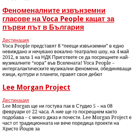
Феноменалните извънземни
гласове на Voca People кацат за
първи път в България
Дестинация
Voca People представят 8 “пеещи извънземни” в едно
невиждано и нечувано вокално-театрално шоу, на 4 май
2012, в зала 1 на НДК Пригответе се да посрещнете най-
музикалните “хора” във Вселената! Voca People –
интергалактическите музикални феномени, обединяващи
езици, култури и планети, правят своя дебют
Lee Morgan Project
Дестинация
Lee Morgan ще ни гостува пак в Студио 5 – на 08
февруари от 22 часа. А ние ще го посрещнем както
подобава – с много джаз и почести. Lee Morgan Project е
част от традиционната ни вече поредица проекти на
Христо Йоцов за