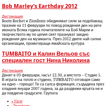
Bob Marley’s Earthday 2012
Дестинация
Roots Rocket и Zionlionz обединяват сили за подобаващ
празник на 11 февруари по повод рождения ден на реге
иконата Всяка година почитателите на Боб Марли и
творчеството му по целия свят празнуват заедно
рождения ден на музиканта. През 2012 двете най-силни
организации, промотиращи ямайската култура
TUMBAITO и Калин Вельов със
специален гост Нина Николина
Дестинация
Денят е 03 февруари, часът 22.30, а мястото – Студио 5.
В играта на топло и студено, TUMBAITO отговаря само
на едно – горещо! Те са салса формация, създадена през
хладния януари 2007 година, за да раздвижи кръвта ни и
да повдигне градусите. Групата
« First
‹ Previous