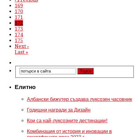
169
170
171
172
173
174
175
Next ›
Last »
Елитно
Албански бижутер създава луксозен часовник
Годишни награди за Дизайн
Кои са най-луксозните дестинации!
Комбинация от история и иновации в