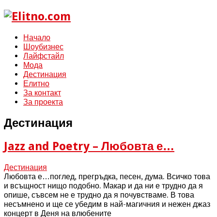
Начало
Шоубизнес
Лайфстайл
Мода
Дестинация
Елитно
За контакт
За проекта
Дестинация
Jazz and Poetry – Любовта е…
Дестинация
Любовта е…поглед, прегръдка, песен, дума. Всичко това
и всъщност нищо подобно. Макар и да ни е трудно да я
опише, съвсем не е трудно да я почувстваме. В това
несъмнено и ще се убедим в най-магичния и нежен джаз
концерт в Деня на влюбените