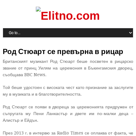
Род Стюарт се превърна в рицар
Британският музикант Род Стюарт беше посветен в рицарско
звание от принц Уилям на церемония в Бъкингамския дворец,
съобщава BBC News.
Той беше удостоен с високата чест като признание за заслугите
му в музиката и в благотворителността.
Род Стюарт се появи в двореца за церемонията придружен от
съпругата му Пени Ланкастър и двете им по-малки деца –
Алистър и Ейдън.
През 2013 г. в интервю за Radio Times се оплаква от факта, че