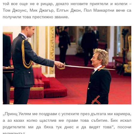
той все още не е рицар, докато неговите приятели и колеги –
Том Джоунс, Мик Джагър, Елтън Джон, Пол Маккартни вече са
получили това престижно звание.
„Принц Уилям ме поздрави с успехите през дългата ми кариера,
а аз казах колко щастлив ме прави това събитие. Бих искал
родителите ми да бяха тук днес и да видят това“, посочи
музикантът.