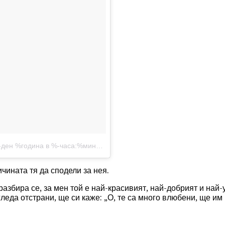
година в %-часа:%минути%сутрин/вечер ST
ичината тя да сподели за нея.
разбира се, за мен той е най-красивият, най-добрият и най-
гледа отстрани, ще си каже: „О, те са много влюбени, ще им