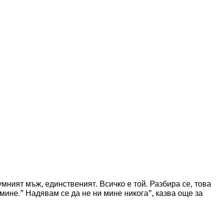
умният мъж, единственият. Всичко е той. Разбира се, това
 мине.” Надявам се да не ни мине никога”, казва още за