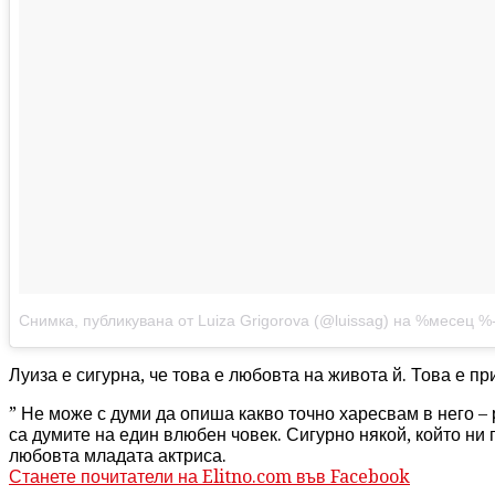
Снимка, публикувана от Luiza Grigorova (@luissag)
на
%месец %-ден %
Луиза е сигурна, че това е любовта на живота й. Това е пр
” Не може с думи да опиша какво точно харесвам в него – 
са думите на един влюбен човек. Сигурно някой, който ни 
любовта младата актриса.
Станете почитатели на Elitno.com във Facebook