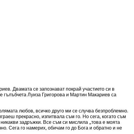
иев. Двамата се запознават покрай участието си в
е гълъбчета Луиза Григорова и Мартин Макариев са
голямата любов, всичко друго ми се случва безпроблемно.
граеш прекрасно, изпитвала съм го. Но сега, когато съм
 никакви задръжки.
Все съм си мислила „това е моята
но. Сега го намерих, обичам го до Бога и обратно и не