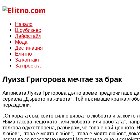
Начало
Шоубизнес
Лайфстайл
Мода
Дестинация
Елитно
За контакт
За проекта
Луиза Григорова мечтае за брак
Актрисата Луиза Григорова дълго време предпочиташе да 
сериала „Дървото на живота”. Той пък имаше кратка любо
неразделни.
„От хората съм, които силно вярват в любовта и за които
Няма такова нещо като „или любовта, или работата“, напро
толкова одухотворена, разбирам, че това е най-ценното. 
любов”, „това е моята любов“, „това е моята любов“, дока
искам да се разделяме никога! Мечтаем за кино и семейств