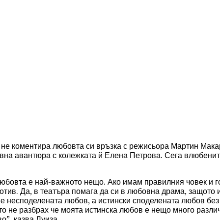
не коментира любовта си връзка с режисьора Мартин Макар
вна авантюра с колежката й Елена Петрова. Сега влюбенит
 любовта е най-важното нещо. Ако имам правилния човек и 
тив. Да, в театъра помага да си в любовна драма, защото и
Не несподелената любов, а истински споделената любов без
то не разбрах че моята истинска любов е нещо много различ
о”, казва Луиза.