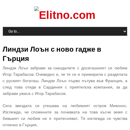
Линдзи Лоън с ново гадже в
Гърция
Линдзи Лоън забрави за скандалите с досегашният си любим
Игор Тарабасов. Очевидно е, че тя се е примирила с раздялата
с руският богаташ. Линдзи Лоън първо пътува във Франция, а
след това отиде в Сардиния с приятелска компания, за да
забрави ужаса с Игор Тарабасов.
Сега звездата се утешава на любимият остров Миконос.
Изглежда, че спомените за почивката на това късче земя с
бившият си любим не я притесняват. Тя изглежда се чувства
отлично в Гърция.