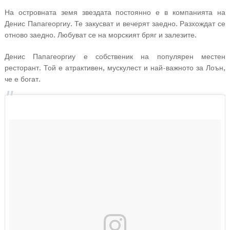
На островната земя звездата постоянно е в компанията на
Денис Папагеоргиу. Те закусват и вечерят заедно. Разхождат се
отново заедно. Любуват се на морският бряг и залезите.
Денис Папагеоргиу е собственик на популярен местен
ресторант. Той е атрактивен, мускулест и най-важното за Лоън,
че е богат.