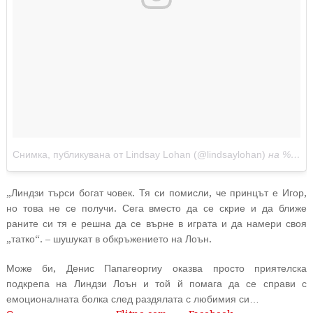
Снимка, публикувана от Lindsay Lohan (@lindsaylohan)
на
%месец %-ден %година в %-часа:%минути%сутрин/вечер ST
„Линдзи търси богат човек. Тя си помисли, че принцът е Игор,
но това не се получи. Сега вместо да се скрие и да ближе
раните си тя е решна да се върне в играта и да намери своя
„татко“. – шушукат в обкръжението на Лоън.
Може би, Денис Папагеоргиу оказва просто приятелска
подкрепа на Линдзи Лоън и той й помага да се справи с
емоционалната болка след раздялата с любимия си…