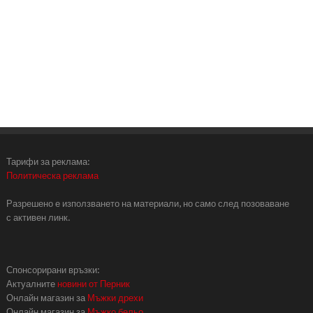
Тарифи за реклама:
Политическа реклама
Разрешено е използването на материали, но само след позоваване
с активен линк.
Спонсорирани връзки:
Актуалните
новини от Перник
Онлайн магазин за
Мъжки дрехи
Онлайн магазин за
Мъжко бельо