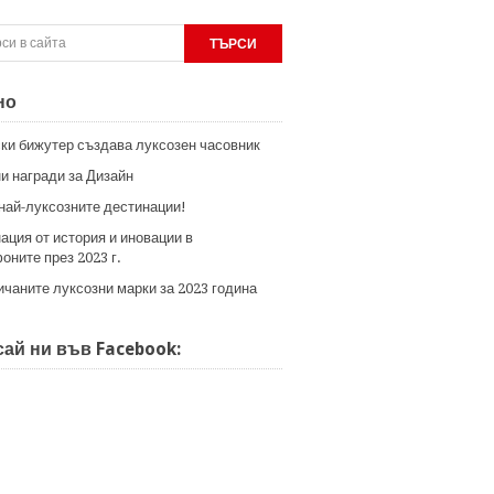
но
ки бижутер създава луксозен часовник
и награди за Дизайн
 най-луксозните дестинации!
ация от история и иновации в
оните през 2023 г.
ичаните луксозни марки за 2023 година
ай ни във Facebook: