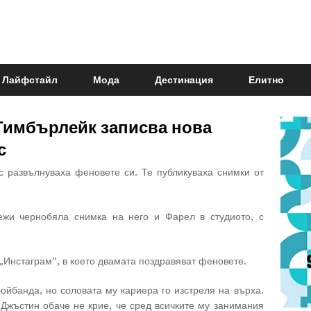
Лайфстайл
Мода
Дестинация
Елитно
Тимбърлейк записва нова
с
 развълнуваха феновете си. Те публикуваха снимки от
жи чернобяла снимка на него и Фарел в студиото, с
„Инстаграм”, в което двамата поздравяват феновете.
ойбанда, но соловата му кариера го изстреля на върха.
Джъстин обаче не крие, че сред всичките му занимания