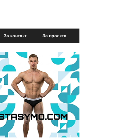
За контакт
За проекта