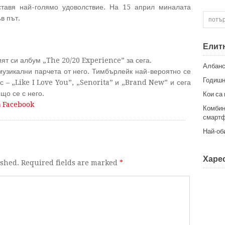
тавя най-голямо удоволствие.
На 15 април миналата
в път.
Елит
ят си албум „The 20/20 Experience” за сега.
Албанс
узикални парчета от него. Тимбърлейк най-вероятно се
Годишн
с – „Like I Love You”, „Senorita” и „Brand New” и сега
що се с него.
Кои са
в Facebook
Комбин
смартф
Най-об
Харес
ished. Required fields are marked
*