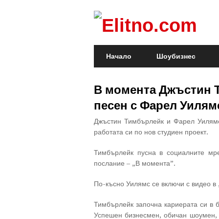
Начало
Шоубизнес
В момента Джъстин 
песен с Фарел Уилям
Джъстин Тимбърлейк и Фарел Уилямс
работата си по нов студиен проект.
Тимбърлейк пусна в социалните мре
послание – „В момента”.
По-късно Уилямс се включи с видео в 
Тимбърлейк започна кариерата си в б
Успешен бизнесмен, обичан шоумен, 