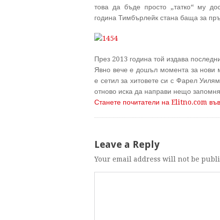
това да бъде просто „татко“ му дос
година Тимбърлейк стана баща за пръ
През 2013 година той издава последни
Явно вече е дошъл момента за нови м
е сетил за хитовете си с Фарел Уилям
отново иска да направи нещо запомня
Станете почитатели на Elitno.com въ
Leave a Reply
Your email address will not be publ