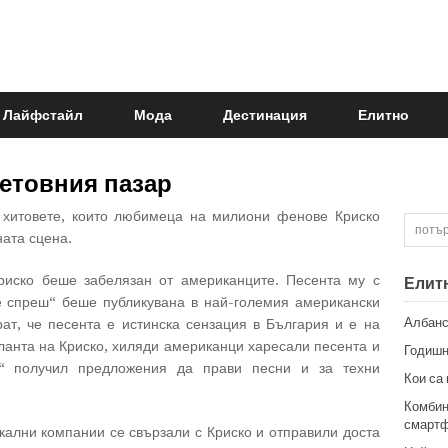
Лайфстайл
Мода
Дестинация
Елитно
ветовния пазар
 хитовете, които любимеца на милиони фенове Криско
ната сцена.
риско беше забелязан от американците. Песента му с
Елит
 спреш“ беше публикувана в най-големия американски
Албанс
рат, че песента е истинска сензация в България и е на
аланта на Криско, хиляди американци харесали песента и
Годишн
“ получил предложения да прави песни и за техни
Кои са
Комбин
смартф
кални компании се свързали с Криско и отправили доста