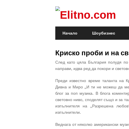
Начало
Шоубизнес
Криско проби и на с
След като цяла България полудя по
направи, идва ред да покори и светов
Преди известно време таланта на К
Дивна и Миро „И ти не можеш да ме
блог за поп музика. В блога коменти
световно ниво, споделят също и за т
изпълнителя на „Разрешена любов
изпълнители.
Веднага от няколко американски музи