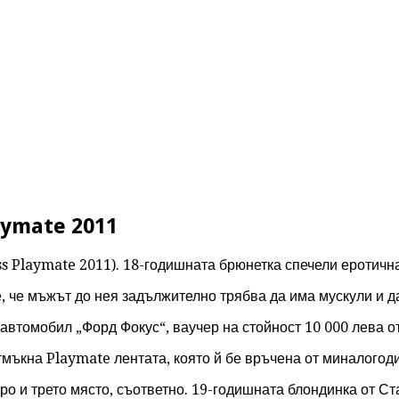
aymate 2011
 Playmate 2011). 18-годишната брюнетка спечели еротична
е, че мъжът до нея задължително трябва да има мускули и д
втомобил „Форд Фокус“, ваучер на стойност 10 000 лева от 
тмъкна Playmate лентата, която й бе връчена от миналогод
ро и трето място, съответно. 19-годишната блондинка от С