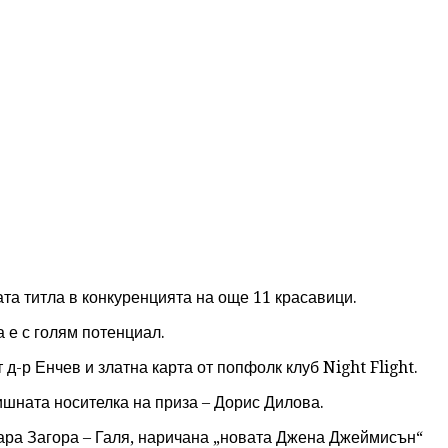
та титла в конкуренцията на още 11 красавици.
а е с голям потенциал.
д-р Енчев и златна карта от попфолк клуб Night Flight.
ишната носителка на приза – Дорис Дилова.
тара Загора – Галя, наричана „новата Джена Джеймисън“