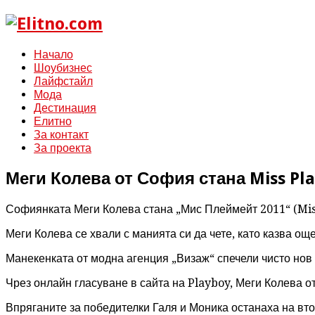
Начало
Шоубизнес
Лайфстайл
Мода
Дестинация
Елитно
За контакт
За проекта
Меги Колева от София стана Miss Pl
Софиянката Меги Колева стана „Мис Плеймейт 2011“ (Miss
Меги Колева се хвали с манията си да чете, като казва ощ
Манекенката от модна агенция „Визаж“ спечели чисто нов а
Чрез онлайн гласуване в сайта на Playboy, Меги Колева о
Впряганите за победителки Галя и Моника останаха на вто