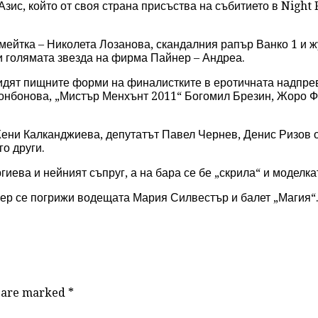
ис, който от своя страна присъства на събитието в Night F
мейтка – Николета Лозанова, скандалния рапър Ванко 1 и ж
и голямата звезда на фирма Пайнер – Андреа.
видят пищните форми на финалистките в еротичната надпрев
Бонбонова, „Мистър Менхънт 2011“ Богомил Брезин, Жоро 
ени Калканджиева, депутатът Павел Чернев, Денис Ризов от
о други.
гиева и нейният съпруг, а на бара се бе „скрила“ и моделк
чер се погрижи водещата Мария Силвестър и балет „Магия“
ds are marked
*