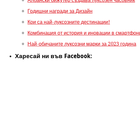
Албански бижутер създава луксозен часовник
Годишни награди за Дизайн
Кои са най-луксозните дестинации!
Комбинация от история и иновации в смартфони
Най-обичаните луксозни марки за 2023 година
Харесай ни във Facebook: