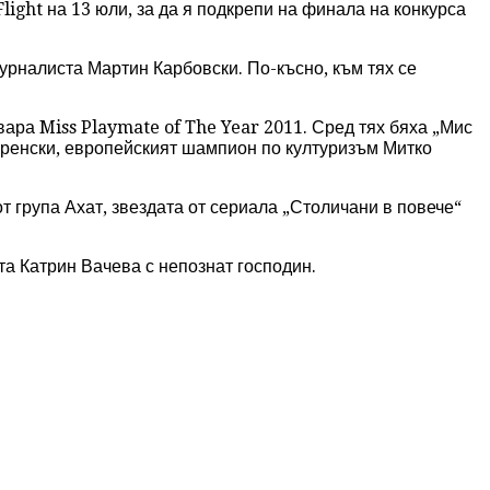
light на 13 юли, за да я подкрепи на финала на конкурса
урналиста Мартин Карбовски. По-късно, към тях се
ара Miss Playmate of The Year 2011. Сред тях бяха „Мис
Френски, европейският шампион по културизъм Митко
 група Ахат, звездата от сериала „Столичани в повече“
ата Катрин Вачева с непознат господин.
.