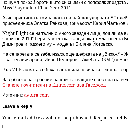
нашумя покрай еротичните си снимки с попфолк звездата Аз
Miss Playmate of The Year 2011.
Азис пристигна в компанията на най-популярната БГ плей
присъединиха Златка Райкова, гримьорът Карил Чалъков 
Night Flight се напълни с много звездни лица, дошли да 
Силикон 2010“ Гери Райчевска, танцьорката Благовеста 
Димитров и гаджето му – моделът Биляна Йотовска.
На сепаретата се забелязаха още шефката на „Визаж“ – Ж
Ева Тепавичарова, Иван Несторов – Амебата (SME) и мног
Във V.I.P. ложата се бяха настанили певицата Елвира Геор
За доброто настроение на присъстващите през цялата ве
Станете почитатели на Elitno.com във Facebook
Източник:
avtora.com
Leave a Reply
Your email address will not be published. Required fiel