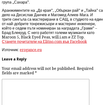
група „Сахара”.
Аранжиментите на „До края”, „Объркан рай” и „Тайна” са
дело на Десислав Данчев и Магомед Алиев-Мага. И
трите сингъла са мастерирани в САЩ, в студиото на един
от най-добрите тонрежисьори и мастеринг инженери,
който е седем пъти номиниран за наградата „Грами” –
Брад Блекууд. С него работят големи музиканти като
Maroon 5, Black Eyed Peas, will.i.am и ZZ Top.
Станете почитатели на Elitno.com във Facebook
Източник:
erogance.eu
Leave a Reply
Your email address will not be published. Required
fields are marked
*