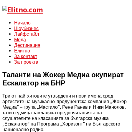
Начало
Шоубизнес
Лайфстайл
Мода
Дестинация
Елитно
За контакт
За проекта
Таланти на Жокер Медиа окупират
Ескалатор на БНР
Три от най-хитовите утвърдени и нови имена сред
артистите на музикално-продуцентска компания „Жокер
Медиа” – група „Мастило”, Рене Ранев и Ники Манолов,
тази седмица завладяха предпочитанията на
слушателите на класацията за българска музика
„Ескалатор” на Програма „Хоризонт” на Българското
национално радио.