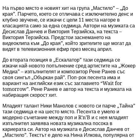
На първо място е новият хит на група „Мастило” – „До
края”. Парчето, което се отличава с изключително денс и
клубно звучене, се изкачи с цели 11 места нагоре в
класацията само за една седмица. Автори на музиката са
Десислав Данчев и Виктория Терзийска, на текста –
Виктория Терзийска. Предстои заснемането на
видеоклипа към „До края”, който зрителите ще могат да
видят в телевизионния ефир през месец април.
До втората позиция в „Ескалатор” тази седмица се
изкачи най-новото попълнение сред артистите на „Жокер
Медиа” – изпълнителят и композитор Рене Ранев със
своя сингъл „Объркан рай”. Поп-рок песента има и
вариант на английски език със заглавието “Wait for
tomorrow”. Рене Ранев е автор на текста и музиката на
набиращия скорост хит.
Младият талант Ники Манолов с новото си парче „Тайна”
тази седмица е на шесто място. Песента е умело и
модерно съчетание между поп и R’n’B и с нея младият
изпълнител заявява новата музикална посока в
кариерата си. Автор на музиката е Десислав Данчев от
„Мастило”. Текстът е дело на Нина Илкова, популярна от