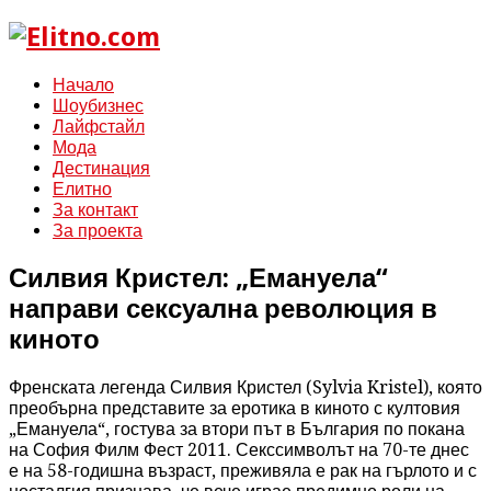
Начало
Шоубизнес
Лайфстайл
Мода
Дестинация
Елитно
За контакт
За проекта
Силвия Кристел: „Емануела“
направи сексуална революция в
киното
Френската легенда Силвия Кристел (Sylvia Kristel), която
преобърна представите за еротика в киното с култовия
„Емануела“, гостува за втори път в България по покана
на София Филм Фест 2011. Секссимволът на 70-те днес
е на 58-годишна възраст, преживяла е рак на гърлото и с