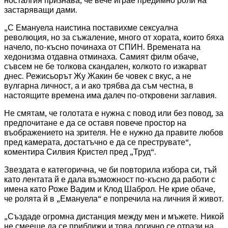
носталгия признава, че вече играе предимно роли на
застаряващи дами.
„С Емануела наистина поставихме сексуална
революция, но за съжаление, много от хората, които бяха
начело, по-късно починаха от СПИН. Времената на
хедонизма отдавна отминаха. Самият филм обаче,
съвсем не бе толкова скандален, колкото го изкарват
днес. Режисьорът Жу Жакин бе човек с вкус, а не
вулгарна личност, а и ако трябва да съм честна, в
настоящите времена има далеч по-откровени заглавия.
Не смятам, че голотата е нужна с повод или без повод, за
предпочитане е да се оставя повече простор на
въображението на зрителя. Не е нужно да правите любов
пред камерата, достатъчно е да се преструвате“,
коментира Силвия Кристел пред „Труд“.
Звездата е категорична, че би повторила избора си, тъй
като лентата й е дала възможност по-късно да работи с
имена като Роже Вадим и Клод Шаброл. Не крие обаче,
че ролята й в „Емануела“ е попречила на личния й живот.
„Създаде огромна дистанция между мен и мъжете. Никой
не смееше да се приближи и това логично се отрази на