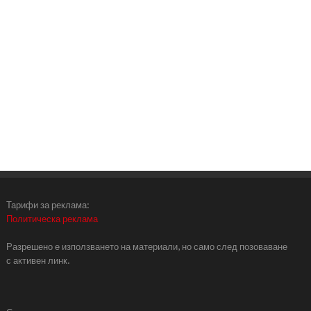
Тарифи за реклама:
Политическа реклама
Разрешено е използването на материали, но само след позоваване
с активен линк.