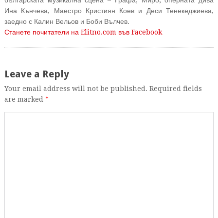
българската музикална сцена – Графа, Миро, оперната дива
Ина Кънчева, Маестро Кристиян Коев и Деси Тенекеджиева,
заедно с Калин Вельов и Боби Вълчев.
Станете почитатели на Elitno.com във Facebook
Leave a Reply
Your email address will not be published. Required fields
are marked
*