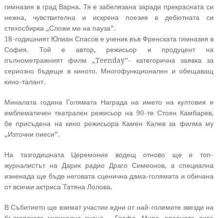
гимназия в град Варна. Тя е забелязана заради прекрасната си
нежна, чувствителна и искрена поезия в дебютната си
стихосбирка „Сложи ме на пауза”.
18-годишният Юлиан Спасов е ученик във Френската гимназия в
София. Той е автор, режисьор и продуцент на
пълнометражният филм „Teenday”- категорична заявка за
сериозно бъдеще в киното. Многофункционален и обещаващ
кино-талант.
Миналата година Голямата Награда на името на култовия и
емблематичен театрален режисьор на 90-те Стоян Камбарев,
бе присъдена на кино режисьора Камен Калев за филма му
„Източни пиеси”.
На тазгодишната Церемония водещ отново ще е топ-
журналистът на Дарик радио Драго Симеонов, а специална
изненада ще бъде неговата сценична дама-голямата и обичана
от всички актриса Татяна Лолова.
В Събитието ще вземат участие едни от най-големите звезди на