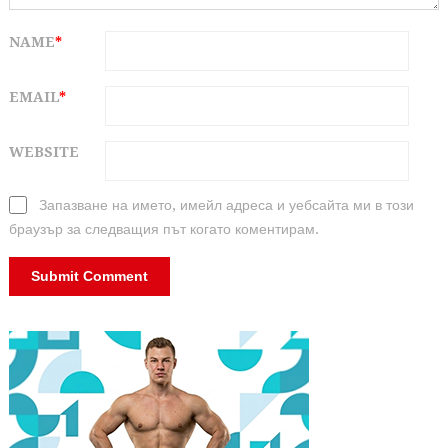
NAME
*
EMAIL
*
WEBSITE
Запазване на името, имейл адреса и уебсайта ми в този
браузър за следващия път когато коментирам.