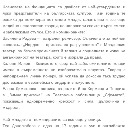
Членовете на Фондацията са двайсет от най-утвърдените и
ярки представители на българската култура. Тази година те
решиха да номинират пет много млади, талантливи и все още
медийно неналожени творци, но направили своите първи смели
и забележими стъпки. Ето и номинираните:
Василена Радева – театрален режисьор. Отличена е за нейния
спектакъл „Нордост – приказка за разрушението” в Младежкия
театър, за безкомпромисният й талант и социалната и човешка
ангажираност на театъра, който е избрала да прави.
Калоян Илиев – Кокимото е сред най-забележителните млади
имена в съвременното ни изобразително изкуство. Творец с
неподражаем личен почерк, ой успява да докосне така трудно
достижимите европейски стандарти в изкуството.
Елена Димитрова – актриса, за ролите й на Хермина и Пердита
в „Зимна приказка“ на Театрална работилница „Сфумато”,
показващи едновременно крехкост и сила, дълбочина и
мъдрост.
Най-младите от номинираните са все още ученици.
Теа Данолюбова е едва на 17 години и учи в английската