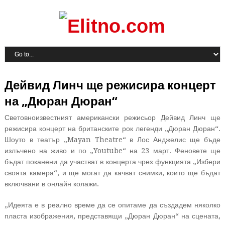
Дейвид Линч ще режисира концерт
на „Дюран Дюран“
Световноизвестният американски режисьор Дейвид Линч ще
режисира концерт на британските рок легенди „Дюран Дюран“.
Шоуто в театър „Mayan Theatre“ в Лос Анджелис ще бъде
излъчено на живо и по „Youtube“ на 23 март. Феновете ще
бъдат поканени да участват в концерта чрез функцията „Избери
своята камера“, и ще могат да качват снимки, които ще бъдат
включвани в онлайн колажи.
„Идеята е в реално време да се опитаме да създадем няколко
пласта изображения, представящи „Дюран Дюран“ на сцената,