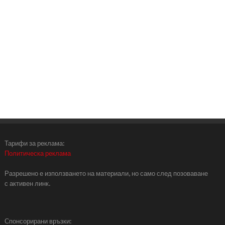
Тарифи за реклама:
Политическа реклама
Разрешено е използването на материали, но само след позоваване
с активен линк.
Спонсорирани връзки: