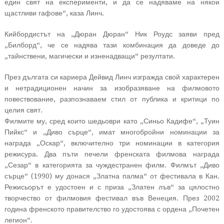
един свят на експерименти, и да се надяваме на някои
щастливи гафове“, каза Линч.
Кийбордистът на „Дюран Дюран“ Ник Роудс заяви пред
„Билборд“, че се надява тази комбинация да доведе до
„тайнствени, магически и изненадващи“ резултати.
През дългата си кариера Дейвид Линч изгражда свой характерен
и нетрадиционен начин за изобразяване на филмовото
повествование, разпознаваем стил от публика и критици по
целия свят.
Филмите му, сред които шедьоври като „Синьо Кадифе“, „Туин
Пийкс“ и „Диво сърце“, имат многобройни номинации за
награда „Оскар“, включително три номинации в категория
режисура. Два пъти печели френската филмова награда
„Сезар“ в категорията за чуждестранен филм. Филмът „Диво
сърце“ (1990) му донася „Златна палма“ от фестивала в Кан.
Режисьорът е удостоен и с приза „Златен лъв“ за цялостно
творчество от филмовия фестивал във Венеция. През 2002
година френското правителство го удостоява с ордена „Почетен
легион“.