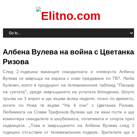
Албена Вулева на война с Цветанка
Ризова
След 2-годишна ваканция скандалната и хлевоуста Албена
Вулева се завръща на екрана с ново предаване по ТВ7. Люба
Кулезич, която е продуцент на телевизионния таблоид “Панаир
на суетата”, уреди завръщането на устатата блондинка. Шоуто
тръгва на 3 април и ще върви всяка неделя, точно по времето,
когато по Нова тв върви “На 4 очи” с Цветанка Ризова.
Любимката на Слави Трифонов Вулева ще си кани гости и ще
коментира скандалите в шоубизнеса, политиката и спорта през
седмицата. „Това е завръщането на Албена Вулева след 2
годишно отсъствие от телевизионния подиум. Зрителите ще я