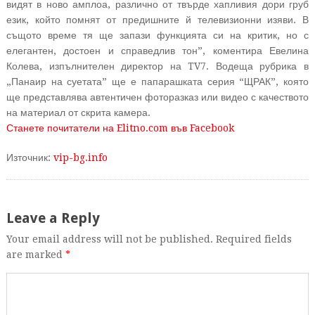
видят в ново амплоа, различно от твърде хапливия дори груб
език, който помнят от предишните й телевизионни изяви.
В
същото време тя ще запази функцията си на критик, но с
елегантен, достоен и справедлив тон”, коментира Евелина
Колева, изпълнителен директор на TV7. Водеща рубрика в
„Панаир на суетата” ще е папарашката серия “ЩРАК”, която
ще представлява автентичен фоторазказ или видео с качеството
на материал от скрита камера.
Станете почитатели на Elitno.com във Facebook
Източник:
vip-bg.info
Leave a Reply
Your email address will not be published. Required fields
are marked
*