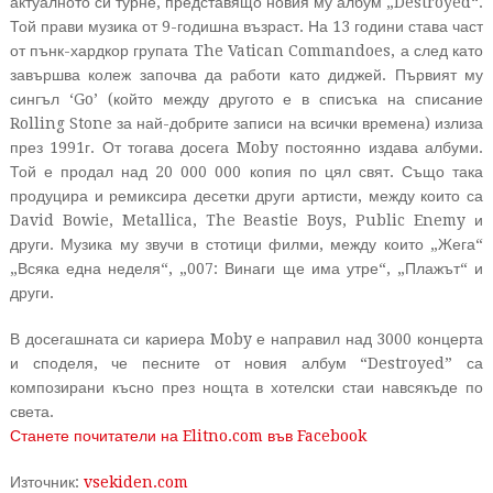
актуалното си турне, представящо новия му албум „Destroyed“.
Той прави музика от 9-годишна възраст. На 13 години става част
от пънк-хардкор групата The Vatican Commandoes, а след като
завършва колеж започва да работи като диджей.
Първият му
сингъл ‘Go’ (който между другото е в списъка на списание
Rolling Stone за най-добрите записи на всички времена) излиза
през 1991г. От тогава досега Moby постоянно издава албуми.
Той е продал над 20 000 000 копия по цял свят. Също така
продуцира и ремиксира десетки други артисти, между които са
David Bowie, Metallica, The Beastie Boys, Public Enemy и
други. Музика му звучи в стотици филми, между които „Жега“
„Всяка една неделя“, „007: Винаги ще има утре“, „Плажът“ и
други.
В досегашната си кариера Moby е направил над 3000 концерта
и споделя, че песните от новия албум “Destroyed” са
композирани късно през нощта в хотелски стаи навсякъде по
света.
Станете почитатели на Elitno.com във Facebook
Източник:
vsekiden.com