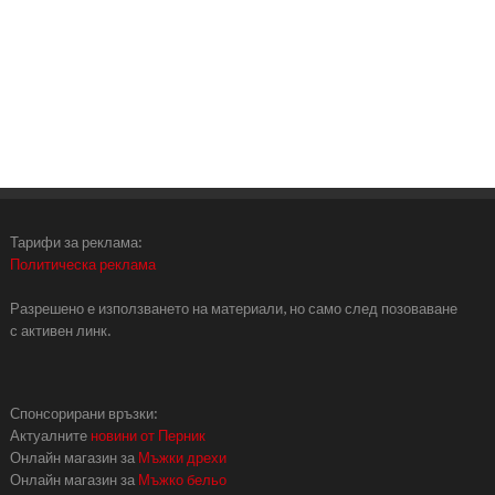
Тарифи за реклама:
Политическа реклама
Разрешено е използването на материали, но само след позоваване
с активен линк.
Спонсорирани връзки:
Актуалните
новини от Перник
Онлайн магазин за
Мъжки дрехи
Онлайн магазин за
Мъжко бельо