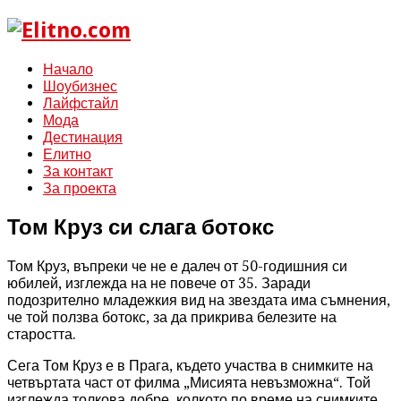
Начало
Шоубизнес
Лайфстайл
Мода
Дестинация
Елитно
За контакт
За проекта
Том Круз си слага ботокс
Том Круз, въпреки че не е далеч от 50-годишния си
юбилей, изглежда на не повече от 35. Заради
подозрително младежкия вид на звездата има съмнения,
че той ползва ботокс, за да прикрива белезите на
старостта.
Сега Том Круз е в Прага, където участва в снимките на
четвъртата част от филма „Мисията невъзможна“. Той
изглежда толкова добре, колкото по време на снимките