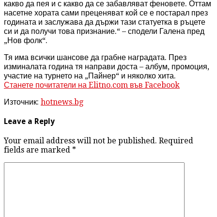
какво да пея и с какво да се забавляват феновете. Оттам
насетне хората сами преценяват кой се е постарал през
годината и заслужава да държи тази статуетка в ръцете
си и да получи това признание.“ – сподели Галена пред
„Нов фолк“.
Тя има всички шансове да грабне наградата. През
изминалата година тя направи доста – албум, промоция,
участие на турнето на „Пайнер“ и няколко хита.
Станете почитатели на Elitno.com във Facebook
Източник:
hotnews.bg
Leave a Reply
Your email address will not be published. Required
fields are marked
*