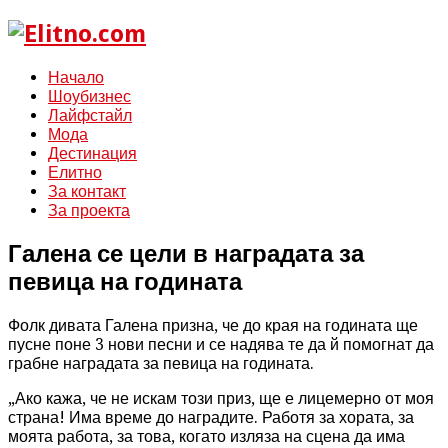
Начало
Шоубизнес
Лайфстайл
Мода
Дестинация
Елитно
За контакт
За проекта
Галена се цели в наградата за
певица на годината
Фолк дивата Галена призна, че до края на годината ще
пусне поне 3 нови песни и се надява те да й помогнат да
грабне наградата за певица на годината.
„Ако кажа, че не искам този приз, ще е лицемерно от моя
страна! Има време до наградите. Работя за хората, за
моята работа, за това, когато изляза на сцена да има