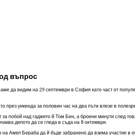
под въпрос
аме да видим на 29 септември в София като част от попул
то през уикенда за половин час на два пъти влезе в полезр
 за побой над гаджето й Том Бен, а броени минути след то
чаква делото да се гледа в съда на 8 октомври.
о на Амел Бераба да й бъде забранено да взима участие в о