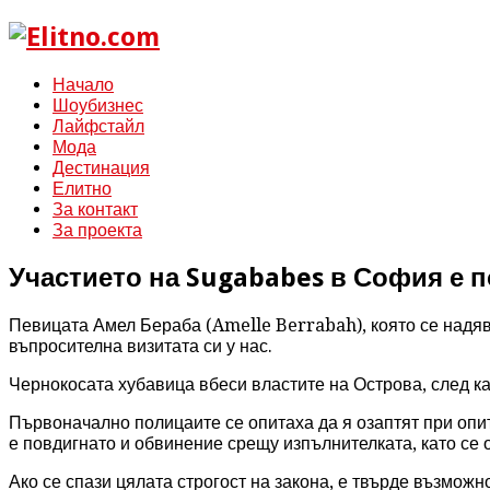
Начало
Шоубизнес
Лайфстайл
Мода
Дестинация
Елитно
За контакт
За проекта
Участието на Sugababes в София е 
Певицата Амел Бераба (Amelle Berrabah), която се надяв
въпросителна визитата си у нас.
Чернокосата хубавица вбеси властите на Острова, след ка
Първоначално полицаите се опитаха да я озаптят при опит
е повдигнато и обвинение срещу изпълнителката, като се о
Ако се спази цялата строгост на закона, е твърде възможн