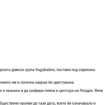
ярната дамска група Sugababes, постави под сериозна
ението им и логично накрая бе арестувана.
ва я хванаха и да шофира пияна в центъра на Лондон. Вече
бществени прояви до тази дата, което би означавало и