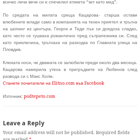
всичко личи вече си е спечелил етикета “зет като мед”.
По средата на милата среща Кацарова- старша остави
влюбените млади само в компанията на техен приятел и тръгна
на шопинг из центъра. Георги и Теди пък си доядоха сладко,
като често се гушкаха романтично пред сътрапезника си. След
като приключиха, тръгнаха на разходка по Главната улица на
Пловдив.
Клюката носи, че двамата се залюбили преди около два месеца.
Кацарова намерила утеха в прегръдките на Любенов след
развода си с Макс Холм.
Станете почитатели на Elitno.com във Facebook
Източник:
podtepeto.com
Leave a Reply
Your email address will not be published. Required fields
are marked
*