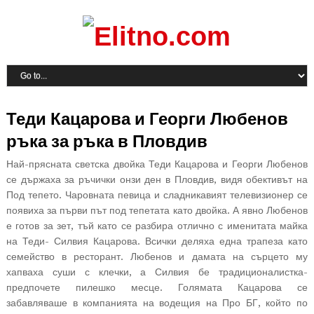
Теди Кацарова и Георги Любенов
ръка за ръка в Пловдив
Най-прясната светска двойка Теди Кацарова и Георги Любенов
се държаха за ръчички онзи ден в Пловдив, видя обективът на
Под тепето. Чаровната певица и сладникавият телевизионер се
появиха за първи път под тепетата като двойка. А явно Любенов
е готов за зет, тъй като се разбира отлично с именитата майка
на Теди- Силвия Кацарова. Всички деляха една трапеза като
семейство в ресторант. Любенов и дамата на сърцето му
хапваха суши с клечки, а Силвия бе традиционалистка-
предпочете пилешко месце. Голямата Кацарова се
забавляваше в компанията на водещия на Про БГ, който по