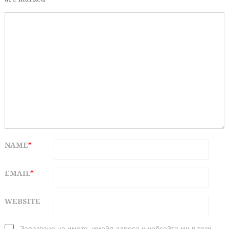
NAME
*
EMAIL
*
WEBSITE
Запазване на името, имейл адреса и уебсайта ми в този