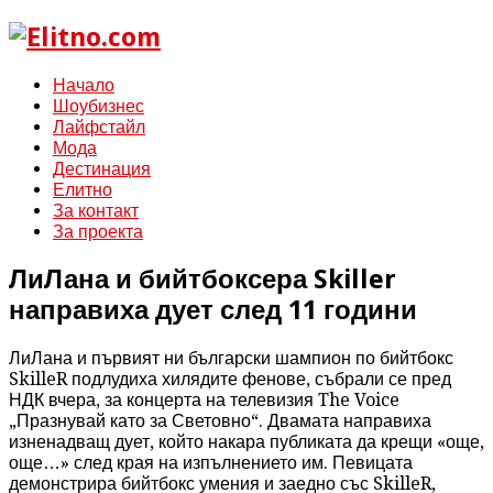
Начало
Шоубизнес
Лайфстайл
Мода
Дестинация
Елитно
За контакт
За проекта
ЛиЛана и бийтбоксера Skiller
направиха дует след 11 години
ЛиЛана и първият ни български шампион по бийтбокс
SkilleR подлудиха хилядите фенове, събрали се пред
НДК вчера, за концерта на телевизия The Voice
„Празнувай като за Световно“. Двамата направиха
изненадващ дует, който накара публиката да крещи «още,
още…» след края на изпълнението им. Певицата
демонстрира бийтбокс умения и заедно със SkilleR,