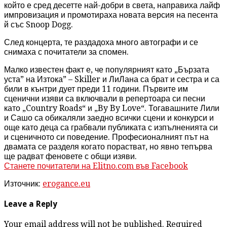
който е сред десетте най-добри в света, направиха лайф
импровизация и промотираха новата версия на песента
й със Snoop Dogg.
След концерта, те раздадоха много автографи и се
снимаха с почитатели за спомен.
Малко известен факт е, че популярният като „Бързата
уста” на Изтока” – Skiller и ЛиЛана са брат и сестра и са
били в кънтри дует преди 11 години. Първите им
сценични изяви са включвали в репертоара си песни
като „Country Roads“ и „By By Love“. Тогавашните Лили
и Сашо са обикаляли заедно всички сцени и конкурси и
още като деца са грабвали публиката с изпълненията си
и сценичното си поведение. Професионалният път на
двамата се разделя когато порастват, но явно тепърва
ще радват феновете с общи изяви.
Станете почитатели на Elitno.com във Facebook
Източник:
erogance.eu
Leave a Reply
Your email address will not be published. Required