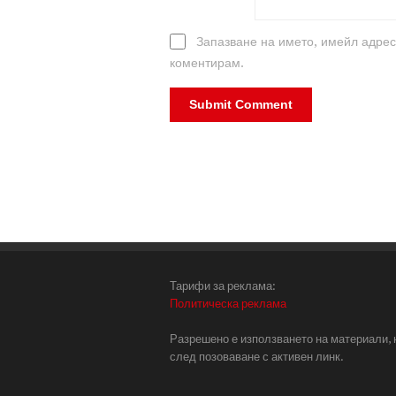
Запазване на името, имейл адрес
коментирам.
Тарифи за реклама:
Политическа реклама
Разрешено е използването на материали, 
след позоваване с активен линк.