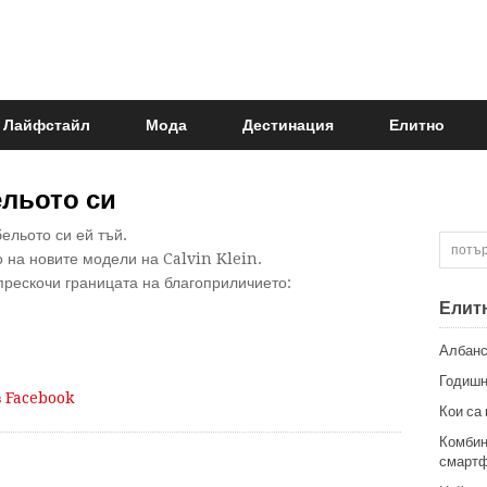
Лайфстайл
Мода
Дестинация
Елитно
ельото си
ельото си ей тъй.
 на новите модели на Calvin Klein.
прескочи границата на благоприличието:
Елит
Албанс
Годишн
в Facebook
Кои са
Комбин
смартф