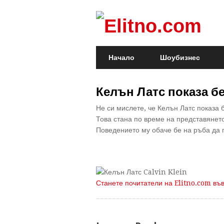
Начало
Шоубизнес
Келън Латс показа б
Не си мислете, че Келън Латс показа б
Това стана по време на представянето
Поведението му обаче бе на ръба да 
Станете почитатели на Elitno.com въ