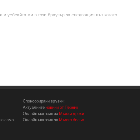
а и уебсайта ми в този браузър за следващия път когато
Спонсорирани връзки:
Актуалните
новини от Перник
Онлайн магазин за
Мъжки дрехи
но само
Онлайн магазин за
Мъжко бельо