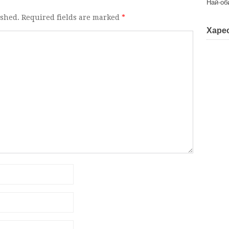
Най-об
ished. Required fields are marked
*
Харес