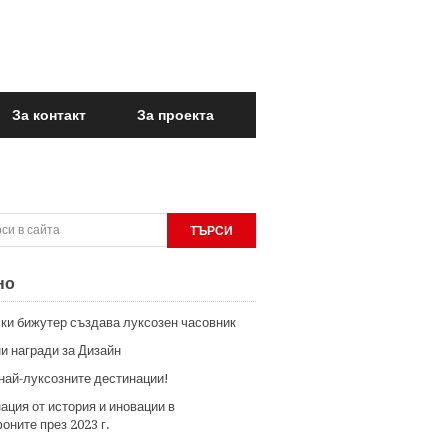
За контакт
За проекта
но
ки бижутер създава луксозен часовник
и награди за Дизайн
 най-луксозните дестинации!
ация от история и иновации в
оните през 2023 г.