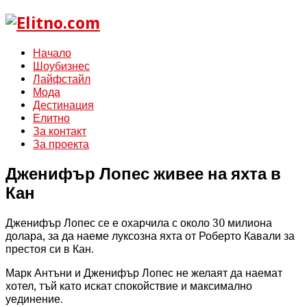
Начало
Шоубизнес
Лайфстайл
Мода
Дестинация
Елитно
За контакт
За проекта
Дженифър Лопес живее на яхта в
Кан
Дженифър Лопес се е охарчила с около 30 милиона
долара, за да наеме луксозна яхта от Роберто Кавали за
престоя си в Кан.
Марк Антъни и Дженифър Лопес не желаят да наемат
хотел, тъй като искат спокойствие и максимално
уединение.