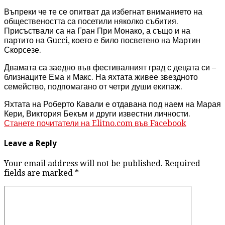
Въпреки че те се опитват да избегнат вниманието на
обществеността са посетили няколко събития.
Присъствали са на Гран При Монако, а също и на
партито на Gucci, което е било посветено на Мартин
Скорсезе.
Двамата са заедно във фестивалният град с децата си –
близнаците Ема и Макс. На яхтата живее звездното
семейство, подпомагано от четри души екипаж.
Яхтата на Роберто Кавали е отдавана под наем на Марая
Кери, Виктория Бекъм и други известни личности.
Станете почитатели на Elitno.com във Facebook
Leave a Reply
Your email address will not be published. Required
fields are marked
*