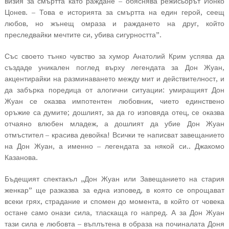
визия за смъртта като раждане – обяснява режисьорът Йонко
Цонев. – Това е историята за смъртта на един герой, сеещ
любов, но жънещ омраза и раждането на друг, който
преследвайки мечтите си, убива сигурността”.
Със своето тънко чувство за хумор Анатолий Крим успява да
създаде уникален поглед върху легендата за Дон Жуан,
акцентирайки на разминаването между мит и действителност, и
да забърка поредица от алогични ситуации: умиращият Дон
Жуан се оказва импотентен любовник, чието единствено
оръжие са думите; дошлият, за да го изповяда отец, се оказва
отчаяно влюбен младеж, а дошлият да убие Дон Жуан
отмъстител – красива девойка! Всички те написват завещанието
на Дон Жуан, а именно – легендата за някой си.. Джакомо
Казанова.
Бъдещият спектакъл „Дон Жуан или Завещанието на стария
женкар” ще разказва за една изповед, в която се опрощават
всеки грях, страдание и спомен до момента, в който от човека
остане само онази сила, тласкаща го напред. А за Дон Жуан
тази сила е любовта – въплътена в образа на починалата Доня