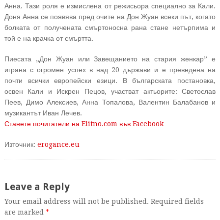
Анна. Тази роля е измислена от режисьора специално за Кали.
Доня Анна се появява пред очите на Дон Жуан всеки път, когато
болката от получената смъртоносна рана стане нетърпима и
той е на крачка от смъртта.
Пиесата „Дон Жуан или Завещанието на стария женкар” е
играна с огромен успех в над 20 държави и е преведена на
почти всички европейски езици. В българската постановка,
освен Кали и Искрен Пецов, участват актьорите: Светослав
Пеев, Димо Алексиев, Анна Топалова, Валентин Балабанов и
музикантът Иван Лечев.
Станете почитатели на Elitno.com във Facebook
Източник:
erogance.eu
Leave a Reply
Your email address will not be published. Required fields
are marked
*