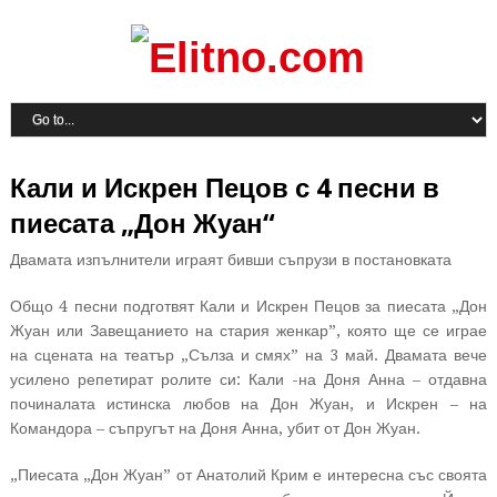
Кали и Искрен Пецов с 4 песни в
пиесата „Дон Жуан“
Двамата изпълнители играят бивши съпрузи в постановката
Общо 4 песни подготвят Кали и Искрен Пецов за пиесата „Дон
Жуан или Завещанието на стария женкар”, която ще се играе
на сцената на театър „Сълза и смях” на 3 май. Двамата вече
усилено репетират ролите си: Кали -на Доня Анна – отдавна
починалата истинска любов на Дон Жуан, и Искрен – на
Командора – съпругът на Доня Анна, убит от Дон Жуан.
„Пиесата „Дон Жуан” от Анатолий Крим е интересна със своята