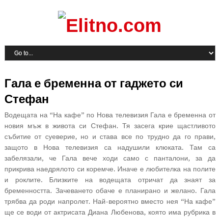
Гала е бременна от гаджето си
Стефан
Водещата на “На кафе” по Нова телевизия Гала е бременна от
новия мъж в живота си Стефан. Тя засега крие щастливото
събитие от суеверие, но и става все по трудно да го прави,
защото в Нова телевизия са надушили клюката. Там са
забелязали, че Гала вече ходи само с панталони, за да
прикрива наедрялото си коремче. Иначе е любителка на полите
и роклите. Близките на водещата отричат да знаят за
бременността. Зачеването обаче е планирано и желано. Гала
трябва да роди напролет. Най-вероятно вместо нея “На кафе”
ще се води от актрисата Диана Любенова, която има рубрика в