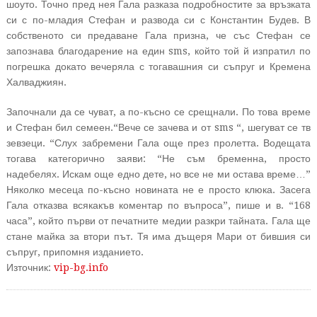
шоуто. Точно пред нея Гала разказа подробностите за връзката
си с по-младия Стефан и развода си с Константин Будев.
В
собственото си предаване Гала призна, че със Стефан се
запознава благодарение на един sms, който той й изпратил по
погрешка докато вечеряла с тогавашния си съпруг и Кремена
Халваджиян.
Започнали да се чуват, а по-късно се срещнали. По това време
и Стефан бил семеен.“Вече се зачева и от sms “, шегуват се тв
зевзеци. “Слух забремени Гала още през пролетта. Водещата
тогава категорично заяви: “Не съм бременна, просто
надебелях. Искам още едно дете, но все не ми остава време…”
Няколко месеца по-късно новината не е просто клюка. Засега
Гала отказва всякакъв коментар по въпроса”, пише и в. “168
часа”, който първи от печатните медии разкри тайната. Гала ще
стане майка за втори път. Тя има дъщеря Мари от бившия си
съпруг, припомня изданието.
Източник:
vip-bg.info