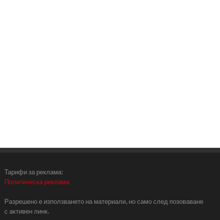
Тарифи за реклама:
Политическа реклама
Разрешено е използването на материали, но само след позоваване
с активен линк.