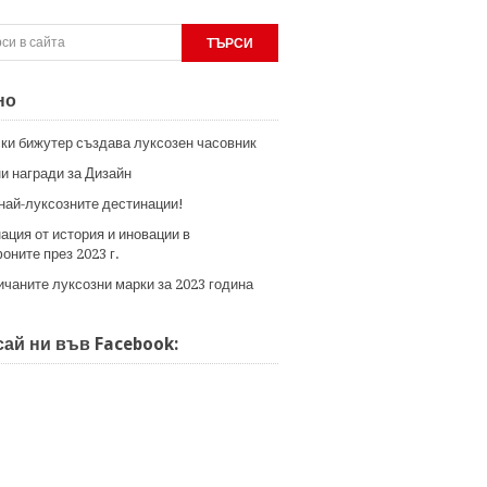
но
ки бижутер създава луксозен часовник
и награди за Дизайн
 най-луксозните дестинации!
ация от история и иновации в
оните през 2023 г.
ичаните луксозни марки за 2023 година
ай ни във Facebook: