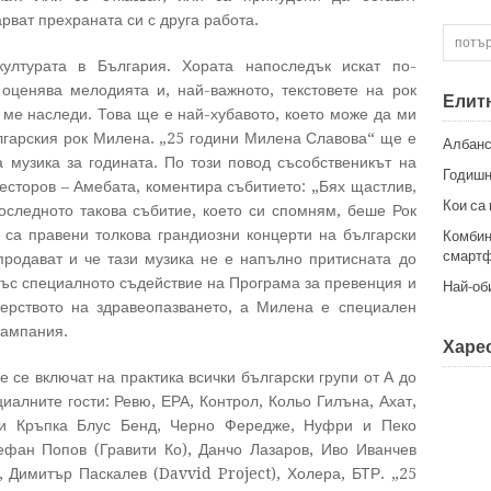
арват прехраната си с друга работа.
ултурата в България. Хората напоследък искат по-
оценява мелодията и, най-важното, текстовете на рок
Елит
 ме наследи. Това ще е най-хубавото, което може да ми
лгарския рок Милена. „25 години Милена Славова“ ще е
Албанс
 музика за годината. По този повод съсобственикът на
Годишн
сторов – Амебата, коментира събитието: „Бях щастлив,
Кои са
оследното такова събитие, което си спомням, беше Рок
 са правени толкова грандиозни концерти на български
Комбин
смартф
продават и че тази музика не е напълно притисната до
със специалното съдействие на Програма за превенция и
Най-об
рството на здравеопазването, а Милена е специален
кампания.
Харес
 се включат на практика всички български групи от А до
иалните гости: Ревю, ЕРА, Контрол, Кольо Гилъна, Ахат,
а и Кръпка Блус Бенд, Черно Фередже, Нуфри и Пеко
ефан Попов (Гравити Ко), Данчо Лазаров, Иво Иванчев
, Димитър Паскалев (Davvid Project), Холера, БТР. „25