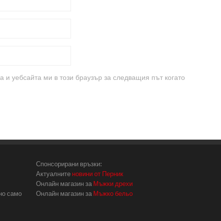
а и уебсайта ми в този браузър за следващия път когато
Спонсорирани връзки:
Актуалните
новини от Перник
Онлайн магазин за
Мъжки дрехи
но само
Онлайн магазин за
Мъжко бельо