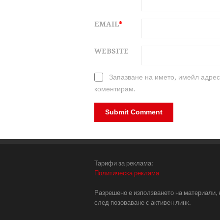
EMAIL
*
WEBSITE
Запазване на името, имейл адрес
коментирам.
Тарифи за реклама:
Политическа реклама
Разрешено е използването на материали, 
след позоваване с активен линк.