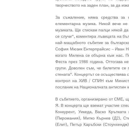
творчеството на заден план, за да изк
За съжаление, няма средства за к
елементарна музика. Никой вече не 
музиката. Ще стискам палци някой да
се случи“, коментира лъвицата на бъ
най-мащабното събитие за българска
София Мюзик Ентерпрайсис – Иван Не
когато Милена се обърна към нас. П
Феста през 1986 година. Оттогава не
групи. Доволен съм, че билетите се 
стената“. Концертът се осъществява 
контрол на ХИВ / СПИН към Министе
посланик на Националната антиспин 
В събитието, организирано от СМЕ, ще
Я. В концерта ще вземат участие спец
Конкурент, Уикеда, Васко Кръпкат
(Пиромания), Митко Кърнев (Д2), Ст
(Елит), Петър Каръбски (Стоунхендж)