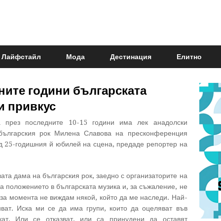
Лайфстайл
Мода
Дестинация
Елитно
ните години българската
и привкус
а през последните 10-15 години има лек анадолски
 българския рок Милена Славова на пресконференция
д 25-годишния й юбилей на сцена, предаде репортер на
та дама на българския рок, заедно с организаторите на
а положението в българската музика и, за съжаление, не
 за момента не виждам някой, който да ме наследи. Най-
иват. Иска ми се да има групи, които да оцеляват във
ат. Или се отказват, или са принудени да оставят