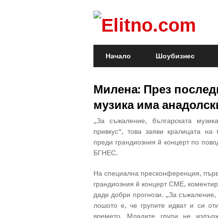
Начало
Шоубизнес
Милена: През послед
музика има анадолск
„За съжаление, българската музик
привкус“, това заяви кралицата на
преди грандиозния й концерт по пово
БГНЕС.
На специална пресконференция, първа
грандиозния й концерт СМЕ, коментир
даде добри прогнози. „За съжаление,
лошото е, че групите идват и си от
времето. Младите групи не издърж