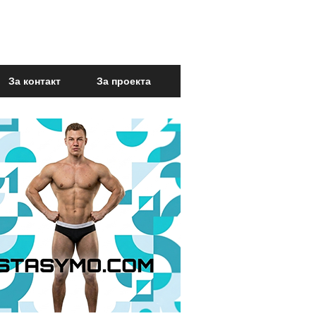
За контакт
За проекта