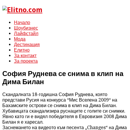
Начало
Шоубизнес
Лайфстайл
Мода
Дестинация
Елитно
За контакт
За проекта
София Руднева се снима в клип на
Дима Билан
Скандалната 18-годишна София Руднева, която
представи Русия на конкурса “Мис Вселена 2009“ на
Бахамските острови се снима в клип на Дима Билан.
Хубавицата скандализира руснаците с голите си снимки.
Явно като ги е видял победителя в Евровизия 2008 Дима
Билан я е харесал.
Заснемането на видеото към песента „Changes“ на Дима