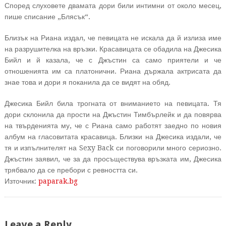
Според слуховете двамата дори били интимни от около месец,
пише списание „Блясък“.
Близък на Риана издал, че певицата не искала да й излиза име
на разрушителка на връзки. Красавицата се обадила на Джесика
Бийл и й казала, че с Джъстин са само приятели и че
отношенията им са платонични. Риана държала актрисата да
знае това и дори я поканила да се видят на обяд.
Джесика Бийл била трогната от вниманието на певицата. Тя
дори склонила да прости на Джъстин Тимбърлейк и да повярва
на твърденията му, че с Риана само работят заедно по новия
албум на гласовитата красавица. Близки на Джесика издали, че
тя и изпълнителят на Sexy Back си поговорили много сериозно.
Джъстин заявил, че за да просъществува връзката им, Джесика
трябвало да се пребори с ревността си.
Източник:
paparak.bg
Leave a Reply