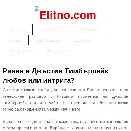
Начало
Шоубизнес
Лайфстайл
Мода
Дестинация
Елитно
За контакт
За проекта
Риана и Джъстин Тимбърлейк
любов или интрига?
Светските клюки тръбят, че поп иконата Риана провела таен
телефонен разговор с бившата приятелка на Джъстин
Тимбърлейк, Джесика Бийл. По телефона тя обяснила какви
точно са отношенията между нея и него.
Близки до звездите одавна коментират за личните отношения
между красавицата от Барбадос и сексапилният изпълнител.