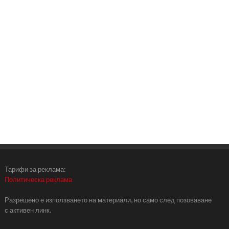
Тарифи за реклама:
Политическа реклама
Разрешено е използването на материали, но само след позоваване
с активен линк.