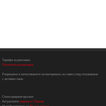
Тарифи за реклама:
Политическа реклама
Разрешено е използването на материали, но само след позоваване
с активен линк.
Спонсорирани връзки:
Актуалните
новини от Перник