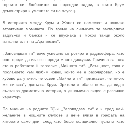
героите си. Любопитни са подводни кадри, в които Крум
демонстрира и уменията си на плувец.
В историята между Крум и Жанет се намесват и няколко
атрактивни момичета. По време на снимките те захвърлиха
задръжки и бански и се впуснаха в мокри танци около
изпълнителят на „Ара мюзик“.
„Заповядвам ти“ вече успешно се ротира в радиоефира, като
още преди да излезе породи много дискусии. Причина за това
стана работното й заглавие „Майната ти“. „Всъщност, това е
посланието към любим човек, който ме е разочаровал, но е
хубаво да уточня, че освен „Майната ти“ признавам, че много
ми липсва“, допълва Крум. Зрителите обаче няма да видят
сълзлива драматична история, а динамично видео с различни
характери.
По мнение на родните DJ-и „Заповядвам ти“ е и сред най-
желаните в нощните клубове и вече влиза в графата на
хитовете само дни, след като беше официално пусната като