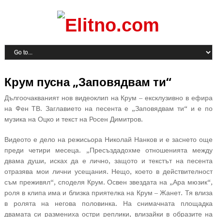
Крум пусна „Заповядвам ти“
Дългоочакваният нов видеоклип на Крум – ексклузивно в ефира
на Фен ТВ. Заглавието на песента е „Заповядвам ти“ и е по
музика на Оцко и текст на Росен Димитров.
Видеото е дело на режисьора Николай Нанков и е заснето още
преди четири месеца. „Пресъздадохме отношенията между
двама души, исках да е лично, защото и текстът на песента
отразява мои лични усещания. Нещо, което в действителност
съм преживял“, споделя Крум. Освен звездата на „Ара мюзик“,
роля в клипа има и близка приятелка на Крум – Жанет. Тя влиза
в ролята на негова половинка. На снимачната площадка
двамата си размениха остри реплики, влизайки в образите на