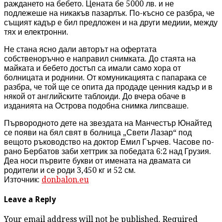
раждането на бебето. Цената бе 5000 лв. и не
подлежеше на никакъв пазарлък. По-късно се разбра, че
същият кадър е бил предложен и на други медиии, между
тях и електронни.
Не стана ясно дали авторът на офертата
собственоръчно е направил снимката. До стаята на
майката и бебето достъп са имали само хора от
болницата и роднини. От комуникацията с папарака се
разбра, че той ще се опита да продаде ценния кадър и в
някой от английските таблоиди. До вчера обаче в
изданията на Острова подобна снимка липсваше.
Първородното дете на звездата на Манчестър Юнайтед
се появи на бял свят в болница „Свети Лазар“ под
вещото ръководство на доктор Емил Гърчев. Часове по-
рано Бербатов заби хеттрик за победата 6:2 над Грузия.
Деа носи първите букви от имената на двамата си
родители и се роди 3,450 кг и 52 см.
Източник:
donbalon.eu
Leave a Reply
Your email address will not be published. Required