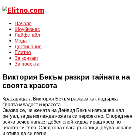
Начало
Шоубизнес
Лайфстайл
Мода
Дестинация
Елитно
За контакт
За проекта
Виктория Бекъм разкри тайната на
своята красота
Красавицата Виктория Бекъм разказа как подържа
своята младост и красота.
Оказва се, че жената на Дейвид Бекъм извършва цял
ритуал, за да изглежда кожата си перфектно. Според нея
всяка вечер нанася дебел слой хидратиращ крем по
цялото си тяло. След това слага ръкавици ,обува чорапи
и отива да си легне.