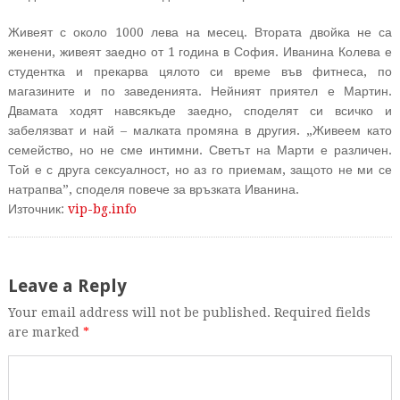
Живеят с около 1000 лева на месец. Втората двойка не са
женени, живеят заедно от 1 година в София. Иванина Колева е
студентка и прекарва цялото си време във фитнеса, по
магазините и по заведенията. Нейният приятел е Мартин.
Двамата ходят навсякъде заедно, споделят си всичко и
забелязват и най – малката промяна в другия. „Живеем като
семейство, но не сме интимни. Светът на Марти е различен.
Той е с друга сексуалност, но аз го приемам, защото не ми се
натрапва”, споделя повече за връзката Иванина.
Източник:
vip-bg.info
Leave a Reply
Your email address will not be published. Required fields
are marked
*