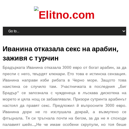
Иванина отказала секс на арабин,
заживя с турчин
Брадърката Иванина отказала 3000 евро от богат арабин, за да
преспи с него, твърдят клюкари. Ето това е истинска сензация.
Иванина направи изби рибата в Черно море. Защото това
наистина се случило там. Участничката в последния „Биг
Брадър“ се запознала с чужденеца в лъскава дискотека на
морето и цяла нощ се забавлявали. Призори сутринта арабинът
настоял да правят секс. Предложил й въпросните 3000 евро.
Иванина дори не го изслушала докрай, а възмутено се
фпъцнала. Тя си тръгнала почти на бегом, за да не я споходи
палавият шейх..„Не че имам особени скрупули, но тоя беше