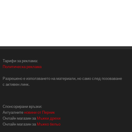
Тарифи за реклама:
Политическа реклама
Разрешено е използването на материали, но само след позоваване
с активен линк.
Спонсорирани връзки:
Актуалните
новини от Перник
Онлайн магазин за
Мъжки дрехи
Онлайн магазин за
Мъжко бельо