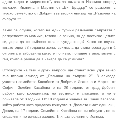
адски гаден и миришеше“, казала палавата Иванина според
колежки. Иванина и Мартин от „Биг Брадър” се разменят с
турско семейство от Добрич във втория епизод на „Размяна на
съпруги 2” .
Какво се случва, когато на един турчин размениш съпругата с
разкрепостено момиче, готово на всичко, за да постигне целите
си, дори да се съблече гола в чужда къща? Какво се случва
когато една 38 годишна жена, свикнала да става всеки ден в 4
сутринта и забравила какво е почивка, попадне в апартамент с
гей, който е решен да я накара да се усмихва?
Отговорите на тези и други въпроси ще станат ясни утре вечер
във втория епизод от „Размяна на съпруги 2”. В епизода
участват семейство Касабови от Добрич и Иванина и Мартин от
София. Зюлбия Касабова е на 38 години, от град Добрич,
работи като координатор на вестници и списания, и не е
почивала от 3 години. От 18 години е женена за Сунай Касабов,
който работи като продавач консултант. Двамата имат един син,
Денис, на 17 години. Семейство Касабови не си общуват, не си
споделят и не излизат заедно. Тяхната религия е Исляма.