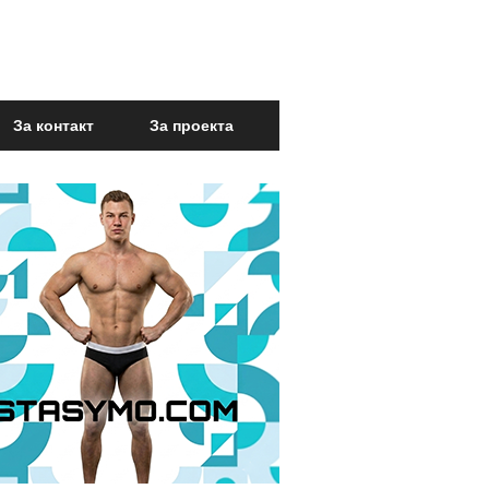
За контакт
За проекта