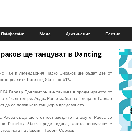
Лайфстайл
Мода
Дестинация
Елитно
раков ще танцуват в Dancing
дис Ран и легендарния Наско Сираков ще бъдат две от
лното реалити Dancing Stars по bTV.
СКА Гардар Гунглаугсон ще танцува в продуцираното от
на 27 септември. Асдис Ран е майка на 3 деца от Гардар
ст да се появи като танцьор в предаването.
 Раева също ще е от гост-звездите на шоуто.
Раева се
на Dancing Stars преди година, когато танцуваше с
утболиста на Левски – Георги Сърмов.