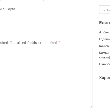
и в шоуто.
Елит
Албанс
Годишн
ished. Required fields are marked
*
Кои са
Комбин
смартф
Най-об
Харес