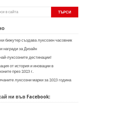
но
ки бижутер създава луксозен часовник
и награди за Дизайн
 най-луксозните дестинации!
ация от история и иновации в
оните през 2023 г.
ичаните луксозни марки за 2023 година
ай ни във Facebook: