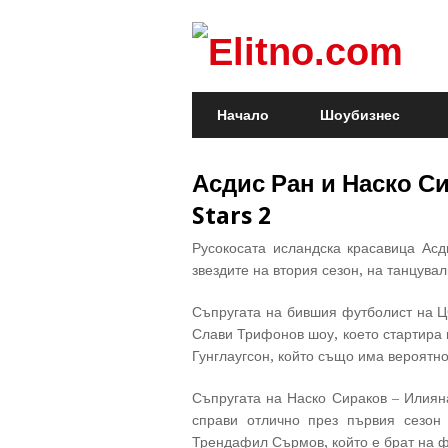
Начало
Шоубизнес
Асдис Ран и Наско Си
Stars 2
Русокосата исландска красавица Ас
звездите на втория сезон, на танцува
Съпругата на бившия футболист на Ц
Слави Трифонов шоу, което стартира 
Гунглаугсон, който също има вероятно
Съпругата на Наско Сираков – Илияна
справи отлично през първия сезон 
Трендафил Сърмов, който е брат на ф