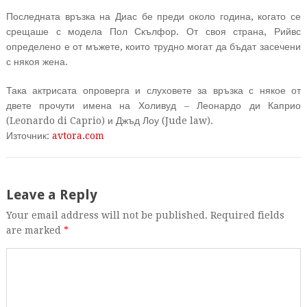
Последната връзка на Диас бе преди около година, когато се
срещаше с модела Пол Скълфор. От своя страна, Рийвс
определено е от мъжете, които трудно могат да бъдат засечени
с някоя жена.
Така актрисата опроверга и слуховете за връзка с някое от
двете прочути имена на Холивуд – Леонардо ди Каприо
(Leonardo di Caprio) и Джъд Лоу (Jude law).
Източник:
avtora.com
Leave a Reply
Your email address will not be published. Required fields
are marked
*