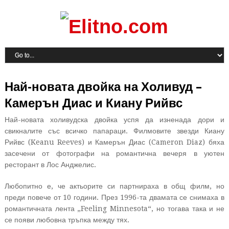
Най-новата двойка на Холивуд –
Камерън Диас и Киану Рийвс
Най-новата холивудска двойка успя да изненада дори и
свикналите със всичко папараци. Филмовите звезди Киану
Рийвс (Keanu Reeves) и Камерън Диас (Cameron Diaz) бяха
засечени от фотографи на романтична вечеря в уютен
ресторант в Лос Анджелис.
Любопитно е, че актьорите си партнираха в общ филм, но
преди повече от 10 години. През 1996-та двамата се снимаха в
романтичната лента „Feeling Minnesota“, но тогава така и не
се появи любовна тръпка между тях.