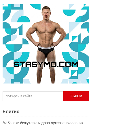
Елитно
Албански бижутер създава луксозен часовник