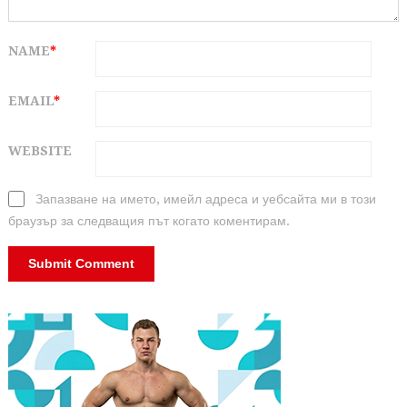
NAME
*
EMAIL
*
WEBSITE
Запазване на името, имейл адреса и уебсайта ми в този
браузър за следващия път когато коментирам.