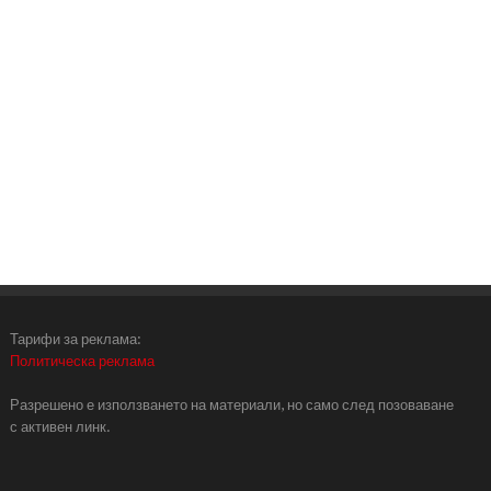
Тарифи за реклама:
Политическа реклама
Разрешено е използването на материали, но само след позоваване
с активен линк.