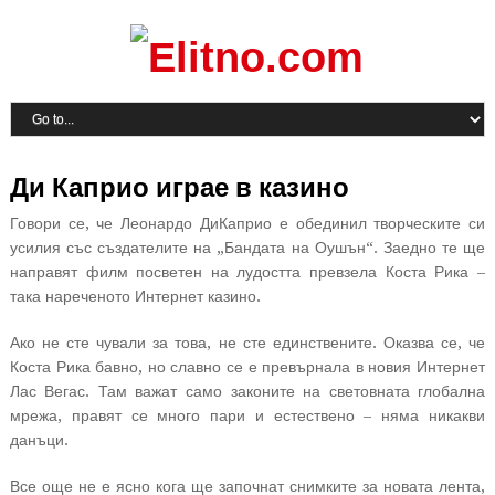
Ди Каприо играе в казино
Говори се, че Леонардо ДиКаприо е обединил творческите си
усилия със създателите на „Бандата на Оушън“. Заедно те ще
направят филм посветен на лудостта превзела Коста Рика –
така нареченото Интернет казино.
Ако не сте чували за това, не сте единствените. Оказва се, че
Коста Рика бавно, но славно се е превърнала в новия Интернет
Лас Вегас.
Там важат само законите на световната глобална
мрежа, правят се много пари и естествено – няма никакви
данъци.
Все още не е ясно кога ще започнат снимките за новата лента,