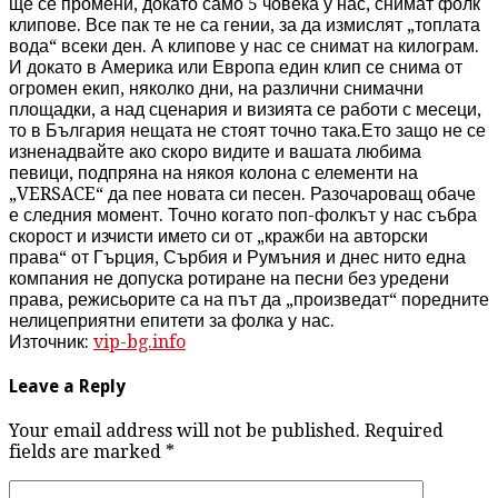
ще се промени, докато само 5 човека у нас, снимат фолк
клипове. Все пак те не са гении, за да измислят „топлата
вода“ всеки ден. А клипове у нас се снимат на килограм.
И докато в Америка или Европа един клип се снима от
огромен екип, няколко дни, на различни снимачни
площадки, а над сценария и визията се работи с месеци,
то в България нещата не стоят точно така.Ето защо не се
изненадвайте ако скоро видите и вашата любима
певици, подпряна на някоя колона с елементи на
„VERSACE“ да пее новата си песен. Разочароващ обаче
е следния момент. Точно когато поп-фолкът у нас събра
скорост и изчисти името си от „кражби на авторски
права“ от Гърция, Сърбия и Румъния и днес нито една
компания не допуска ротиране на песни без уредени
права, режисьорите са на път да „произведат“ поредните
нелицеприятни епитети за фолка у нас.
Източник:
vip-bg.info
Leave a Reply
Your email address will not be published. Required
fields are marked
*