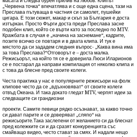
масата и следва бурен прилив на любов. Клипът
„Червена точка“ впечатлява и с още една сцена, тази на
Преслава пътуваща в частния си самолет, пушейки
цигара. Е този сюжет, макар и скъп за България е доста
изтъркан. Просто Фърги доста преди Преслава засне
подобен клип, който се върти като за последно по MTV.
Кражбата в случая е „начина на заснемане“, кадрите,
позите всичко се повтаря и в двата клипа. И тук е
мястото да си зададем следния въпрос- „Каква вина има
за това Преслава?“Отговорът е – доста малка.
Режисьорът, на който тя се е доверила Люси Иларионов
се е постарал да направи компилация от няколко клипа и
с това да блесне пред своите колеги.
Честа практика у нас е популярните режисьори на фолк
клипове често да се „вдъхновяват“ от своите колеги
отвъд Океана. И така докато гледат MTV, черпят идеи за
следващите си грандиозни
проекти. Самите певици рядко осъзнават, за какво точно
си дават парите и се доверяват „сляпо“ на
режисьорите.Така заслепени от желанието си да блеснат
пред колежките си и да сразят конкуренцията със
смайващо видео, често стават за смях. И надали нещо