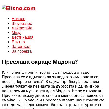
Начало
Шоубизнес
Лайфстайл
Мода
Дестинация
Елитно
За контакт
За проекта
Преслава окраде Мадона?
Клип в популярeн интернет сайт показва откъде
Преслава се е вдъхновила за видеото към новата си
песен „Червена точка“. В случая трябва да поставим
„черна точка“ на певицата за дързостта и да имитира
най-големия музикален идол Мадона. Не че е първата!
Приликите между двете сцени в клиповете са повече от
смайващи – Мадона и Преслава играят шах с красивите
си гаджета, в един момент блъскат с ръка фигурките по