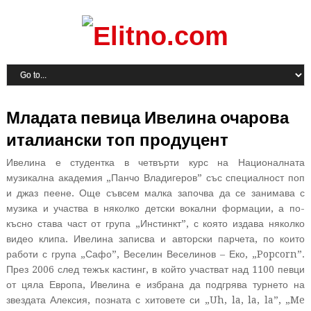
Младата певица Ивелина очарова
италиански топ продуцент
Ивелина е студентка в четвърти курс на Националната
музикална академия „Панчо Владигеров” със специалност поп
и джаз пеене. Още съвсем малка започва да се занимава с
музика и участва в няколко детски вокални формации, а по-
късно става част от група „Инстинкт”, с която издава няколко
видео клипа. Ивелина записва и авторски парчета, по които
работи с група „Сафо”, Веселин Веселинов – Еко, „Popcorn”.
През 2006 след тежък кастинг, в който участват над 1100 певци
от цяла Европа, Ивелина е избрана да подгрява турнето на
звездата Алексия, позната с хитовете си „Uh, la, la, la”, „Me