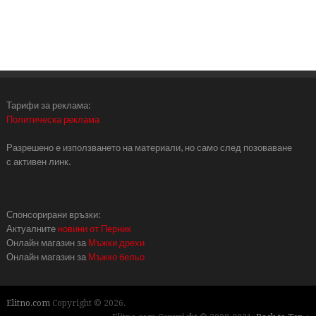
Тарифи за реклама:
Политическа реклама
Разрешено е използването на материали, но само след позоваване
с активен линк.
Спонсорирани връзки:
Актуалните
новини от Перник
Онлайн магазин за
Мъжки дрехи
Онлайн магазин за
Мъжко бельо
Elitno.com
Copyright © 2026.