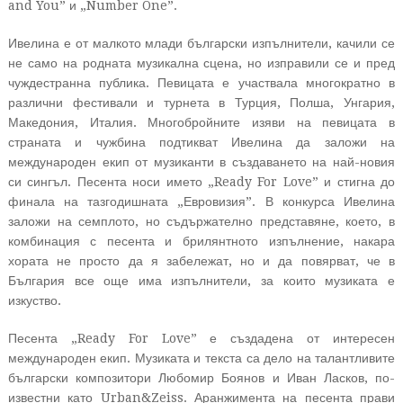
and You” и „Number One”.
Ивелина е от малкото млади български изпълнители, качили се
не само на родната музикална сцена, но изправили се и пред
чуждестранна публика. Певицата е участвала многократно в
различни фестивали и турнета в Турция, Полша, Унгария,
Македония, Италия.
Многобройните изяви на певицата в
страната и чужбина подтикват Ивелина да заложи на
международен екип от музиканти в създаването на най-новия
си сингъл. Песента носи името „Ready For Love” и стигна до
финала на тазгодишната „Евровизия”. В конкурса Ивелина
заложи на семплото, но съдържателно представяне, което, в
комбинация с песента и брилянтното изпълнение, накара
хората не просто да я забележат, но и да повярват, че в
България все още има изпълнители, за които музиката е
изкуство.
Песента „Ready For Love” е създадена от интересен
международен екип. Музиката и текста са дело на талантливите
български композитори Любомир Боянов и Иван Ласков, по-
известни като Urban&Zeiss. Аранжимента на песента прави