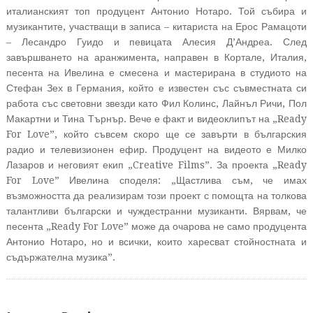
италианският топ продуцент Антонио Нотаро. Той събира и
музикантите, участващи в записа – китариста на Ерос Рамацоти
– Лесандро Гуидо и певицата Алесия Д’Андреа. След
завършването на аранжимента, направен в Кортале, Италия,
песента на Ивелина е смесена и мастерирана в студиото на
Стефан Зех в Германия, който е известен със съвместната си
работа със световни звезди като Фил Колинс, Лайнъл Ричи, Пол
Макартни и Тина Търнър. Вече е факт и видеоклипът на „Ready
For Love”, който съвсем скоро ще се завърти в българския
радио и телевизионен ефир. Продуцент на видеото е Милко
Лазаров и неговият екип „Creative Films”. За проекта „Ready
For Love” Ивелина споделя: „Щастлива съм, че имах
възможността да реализирам този проект с помощта на толкова
талантливи български и чуждестранни музиканти. Вярвам, че
песента „Ready For Love” може да очарова не само продуцента
Антонио Нотаро, но и всички, които харесват стойностната и
съдържателна музика”.