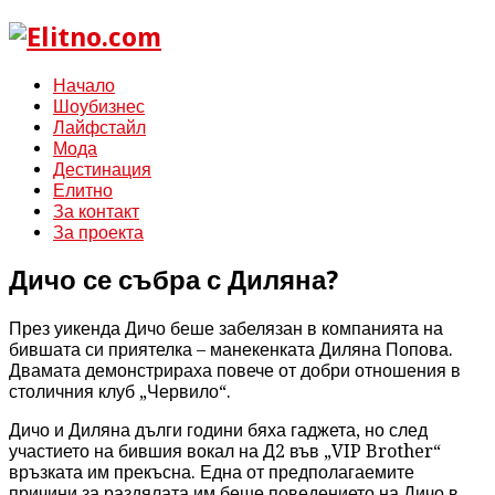
Начало
Шоубизнес
Лайфстайл
Мода
Дестинация
Елитно
За контакт
За проекта
Дичо се събра с Диляна?
През уикенда Дичо беше забелязан в компанията на
бившата си приятелка – манекенката Диляна Попова.
Двамата демонстрираха повече от добри отношения в
столичния клуб „Червило“.
Дичо и Диляна дълги години бяха гаджета, но след
участието на бившия вокал на Д2 във „VIP Brother“
връзката им прекъсна. Една от предполагаемите
причини за раздялата им беше поведението на Дичо в