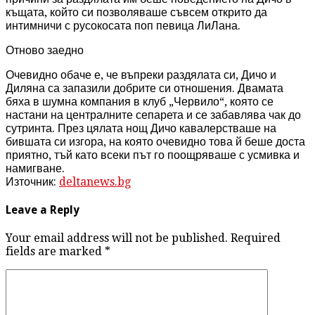
къщата, който си позволяваше съвсем открито да
интимничи с русокосата поп певица ЛиЛана.
Отново заедно
Очевидно обаче е, че въпреки раздялата си, Дичо и
Диляна са запазили добрите си отношения. Двамата
бяха в шумна компания в клуб „Червило“, която се
настани на централните сепарета и се забавлява чак до
сутринта. През цялата нощ Дичо кавалерстваше на
бившата си изгора, на която очевидно това й беше доста
приятно, тъй като всеки път го поощряваше с усмивка и
намигване.
Източник:
deltanews.bg
Leave a Reply
Your email address will not be published. Required
fields are marked
*