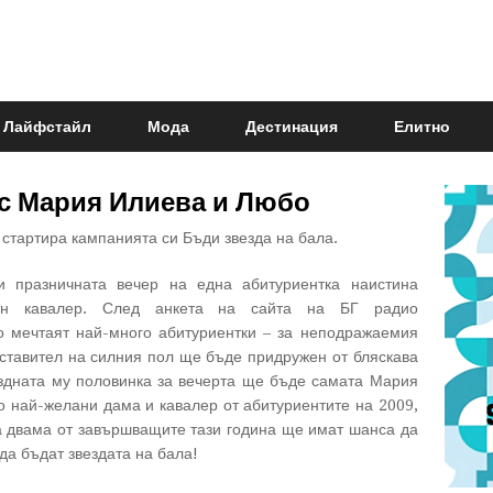
Лайфстайл
Мода
Дестинация
Елитно
 с Мария Илиева и Любо
 стартира кампанията си Бъди звезда на бала.
 празничната вечер на една абитуриентка наистина
ден кавалер. След анкета на сайта на БГ радио
о мечтаят най-много абитуриентки – за неподражаемия
ставител на силния пол ще бъде придружен от бляскава
здната му половинка за вечерта ще бъде самата Мария
о най-желани дама и кавалер от абитуриентите на 2009,
га двама от завършващите тази година ще имат шанса да
 да бъдат звездата на бала!