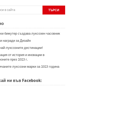
но
ки бижутер създава луксозен часовник
и награди за Дизайн
 най-луксозните дестинации!
ация от история и иновации в
оните през 2023 г.
ичаните луксозни марки за 2023 година
ай ни във Facebook: