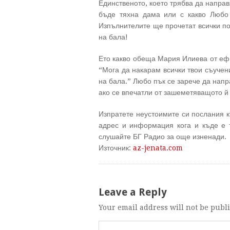
Единственото, което трябва да напра
бъде тяхна дама или с какво Любо 
Изпълнителите ще прочетат всички по
на бала!
Ето какво обеща Мария Илиева от ефи
“Мога да накарам всички твои съучен
на бала.” Любо пък се зарече да напр
ако се впечатли от зашеметяващото й
Изпратете неустоимите си послания 
адрес и информация кога и къде е 
слушайте БГ Радио за още изненади.
Източник:
az-jenata.com
Leave a Reply
Your email address will not be publ