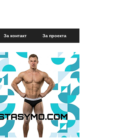
За контакт
За проекта