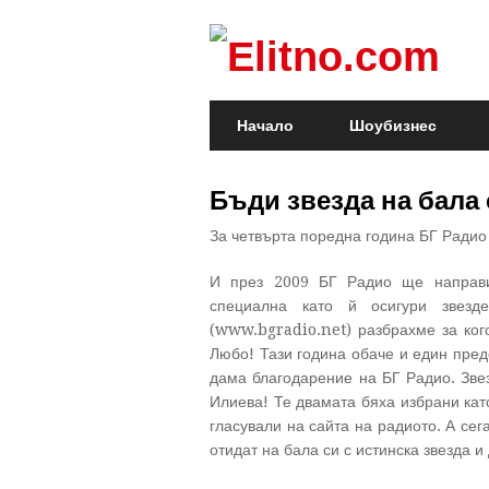
Начало
Шоубизнес
Бъди звезда на бала
За четвърта поредна година БГ Радио
И през 2009 БГ Радио ще направи
специална като й осигури звез
(www.bgradio.net) разбрахме за ког
Любо! Тази година обаче и един пред
дама благодарение на БГ Радио. Зве
Илиева!
Те двамата бяха избрани кат
гласували на сайта на радиото. А се
отидат на бала си с истинска звезда и