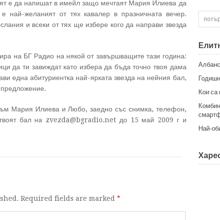
вят е да напишат в имейл защо мечтаят Мария Илиева да
е най-желаният от тях кавалер в празничната вечер.
слания и всеки от тях ще избере кого да направи звезда
Елит
ра на БГ Радио на някой от завършващите тази година:
Албанс
ици да ти завиждат като избера да бъда точно твоя дама
ави една абитуриентка най-ярката звезда на нейния бал,
Годишн
 предложение.
Кои са
Комбин
към Мария Илиева и Любо, заедно със снимка, телефон,
смартф
твоят бал на zvezda@bgradio.net до 15 май 2009 г и
Най-об
Харес
ished. Required fields are marked
*