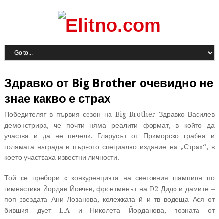
Здравко от Big Brother oчевидно не
знае какво е страх
Победителят в първия сезон на Big Brother Здравко Василев
демонстрира, че почти няма реалити формат, в който да
участва и да не печели. Гларусът от Приморско грабна и
голямата награда в първото специално издание на „Страх“, в
което участваха известни личности.
Той се пребори с конкуренцията на световния шампион по
гимнастика Йордан Йовчев, фронтменът на D2 Дидо и дамите –
поп звездата Ани Лозанова, колежката й и тв водеща Ася от
бившия дует L.A и Николета Йорданова, позната от