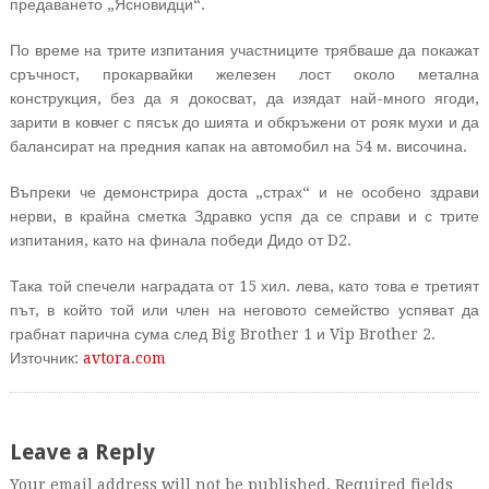
предаването „Ясновидци“.
По време на трите изпитания участниците трябваше да покажат
сръчност, прокарвайки железен лост около метална
конструкция, без да я докосват, да изядат най-много ягоди,
зарити в ковчег с пясък до шията и обкръжени от рояк мухи и да
балансират на предния капак на автомобил на 54 м. височина.
Въпреки че демонстрира доста „страх“ и не особено здрави
нерви, в крайна сметка Здравко успя да се справи и с трите
изпитания, като на финала победи Дидо от D2.
Така той спечели наградата от 15 хил. лева, като това е третият
път, в който той или член на неговото семейство успяват да
грабнат парична сума след Big Brother 1 и Vip Brother 2.
Източник:
avtora.com
Leave a Reply
Your email address will not be published. Required fields