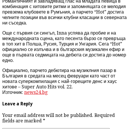
Романтичният и завладяващ глас на младата певица в
комбинация с хитовите ритми и запомнящата се мелодия
превзема клубовете в Румъния, а парчето “Hot” достига
челните позиции във всички клубни класации в северната
ни съседка.
Още с първия си сингъл, Inna успява да пробие и на
международната сцена, като песента бързо се превръща
в топ хит в Полша, Русия, Турция и Унгария. Сега “Hot”
официално се излъчва и в българския музикален ефир и
още в първата седмицата на дебюта си достига до номер
едно.
Официално, парчето дебютира на музиклния пазар в
България в средата на месец февруари като част от
новата суперкомпилация с най-горещите денс и хаус
хитове – Super Auto Hits vol. 22.
Източник:
news24.bg
Leave a Reply
Your email address will not be published. Required
fields are marked
*