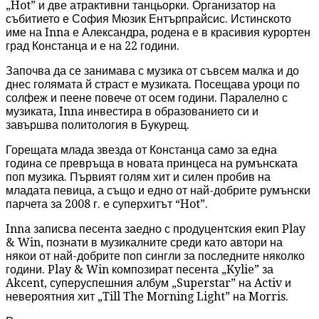
„Hot” и две атрактивни танцьорки. Организатор на
събитието е София Мюзик Ентърпрайсис. Истинското
име на Inna е Александра, родена е в красивия курортен
град Констанца и е на 22 години.
Започва да се занимава с музика от съвсем малка и до
днес голямата й страст е музиката. Посещава уроци по
солфеж и пеене повече от осем години. Паралелно с
музиката, Inna инвестира в образованието си и
завършва политология в Букурещ.
Горещата млада звезда от Констанца само за една
година се превръща в новата принцеса на румънската
поп музика. Първият голям хит и силен пробив на
младата певица, а също и едно от най-добрите румънски
парчета за 2008 г. е суперхитът “Hot”.
Inna записва песента заедно с продуцентския екип Play
& Win, познати в музикалните среди като автори на
някои от най-добрите поп сингли за последните няколко
години. Play & Win композират песента „Kylie” за
Akcent, суперуспешния албум „Superstar” на Activ и
невероятния хит „Till The Morning Light” на Morris.