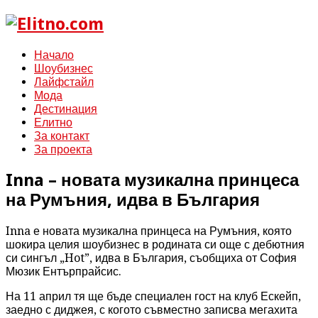
Начало
Шоубизнес
Лайфстайл
Мода
Дестинация
Елитно
За контакт
За проекта
Inna – новата музикална принцеса
на Румъния, идва в България
Inna е новата музикална принцеса на Румъния, която
шокира целия шоубизнес в родината си още с дебютния
си сингъл „Hot”, идва в България, съобщиха от София
Мюзик Ентърпрайсис.
На 11 април тя ще бъде специален гост на клуб Ескейп,
заедно с диджея, с когото съвместно записва мегахита