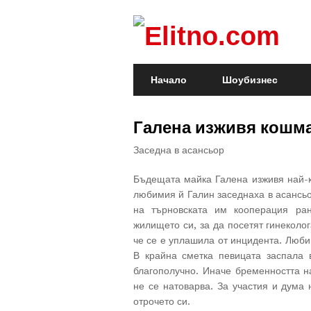
Начало
Шоубизнес
Галена изживя кошм
Заседна в асансьор
Бъдещата майка Галена изживя най-к
любимия й Галин заседнаха в асансь
на търновската им кооперация ра
жилището си, за да посетят гинеколо
че се е уплашила от инцидента. Любим
В крайна сметка певицата заспала 
благополучно. Иначе бременността н
не се натоварва. За участия и дума 
отрочето си.