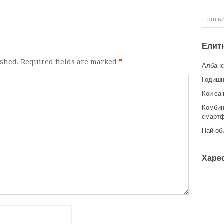
Елит
ished. Required fields are marked
*
Албанс
Годишн
Кои са
Комбин
смартф
Най-об
Харес