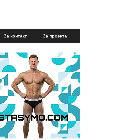
За контакт
За проекта