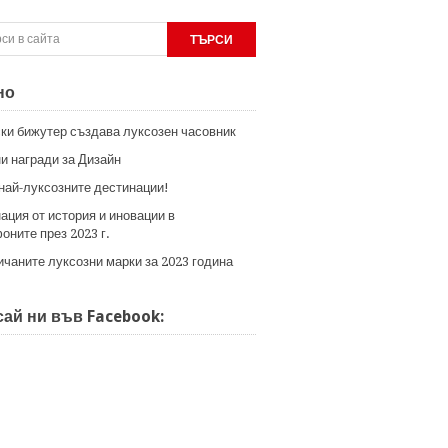
но
ки бижутер създава луксозен часовник
и награди за Дизайн
 най-луксозните дестинации!
ация от история и иновации в
оните през 2023 г.
ичаните луксозни марки за 2023 година
ай ни във Facebook: