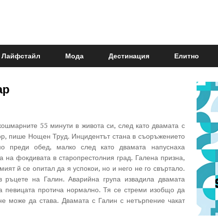
Лайфстайл
Мода
Дестинация
Елитно
ар
ошмарните 55 минути в живота си, след като двамата с
ор, пише Нощен Труд. Инцидентът стана в съоръжението
но преди обед, малко след като двамата напуснаха
га на фокдивата в старопрестолния град. Галена призна,
ият й се опитал да я успокои, но и него не го свъртало.
в ръцете на Галин.
Аварийна група извадила двамата
а певицата протича нормално. Тя се стреми изобщо да
не може да става. Двамата с Галин с нетърпение чакат