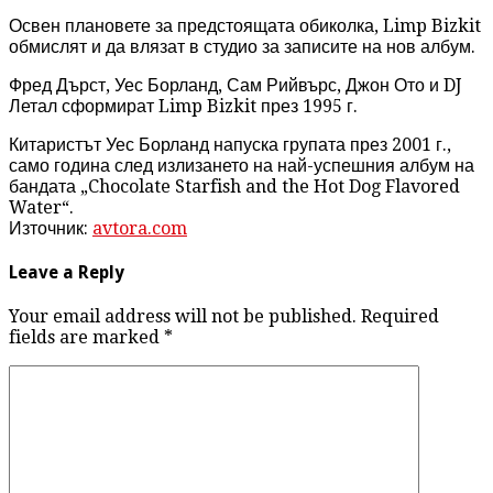
Освен плановете за предстоящата обиколка, Limp Bizkit
обмислят и да влязат в студио за записите на нов албум.
Фред Дърст, Уес Борланд, Сам Рийвърс, Джон Ото и DJ
Летал сформират Limp Bizkit през 1995 г.
Китаристът Уес Борланд напуска групата през 2001 г.,
само година след излизането на най-успешния албум на
бандата „Chocolate Starfish and the Hot Dog Flavored
Water“.
Източник:
avtora.com
Leave a Reply
Your email address will not be published. Required
fields are marked
*