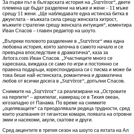
За първи път в българската история на „Survivor“, двете
племена ще бъдат разделени на мъже и жени – 11 мъже
срещу 11 жени. „Ще наблюдавате една истинска битка в
джунглата – мъжката сила срещу женската хитрост,
мъжките стратегии срещу женската интуиция“, коментира
Иван Спасов – главен редактор на шоуто.
„Въпреки половото разделение в „Survivor“ има една
любовна история, която започна в самото начало и се
превърна впоследствие в драматична“, каза за
Avtora.com Иван Спасов. „Участниците много се
харесваха, виждаха се само по игри и постоянно си
правеха подаръци, кореспондираха си с писма и може би
това беше най-истинската, романтична и драматична
любов от всички досега в „Survivor“, допълни Спасов.
Снимките на „Survivor“ са реализирани на „Островите
на перлите“ – архипелаг, намиращ се в Тихия океан,
югозападно от Панама. По време на снимките
„оцеляващите“ са преодолявали редица трудности, сред
които ухапвания от гигантски комари, появата на отровни
змии и насекоми, акули, скатове и други.
Сред акцентите в третия сезон на шоуто са яхтата на Ал