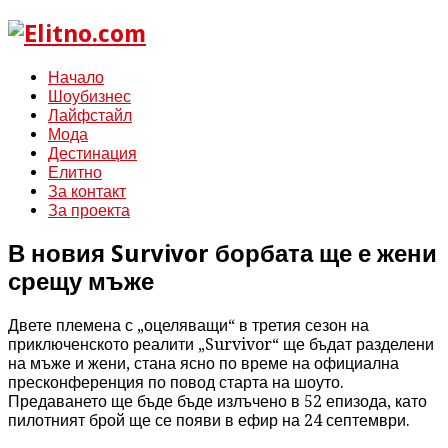
Начало
Шоубизнес
Лайфстайл
Мода
Дестинация
Елитно
За контакт
За проекта
В новия Survivor борбата ще е жени
срещу мъже
Двете племена с „оцеляващи“ в третия сезон на
приключенското реалити „Survivor“ ще бъдат разделени
на мъже и жени, стана ясно по време на официална
пресконференция по повод старта на шоуто.
Предаването ще бъде бъде излъчено в 52 епизода, като
пилотният брой ще се появи в ефир на 24 септември.