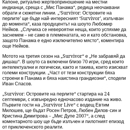
Капоне, ритуално жертвоприношение на местни
индианци, среща с „Мис Панама“, редица неочаквани
обрати и сюжетни линии. „‘Survivor: Островите на
перлите’ ще бъде най-интересният ‘Survivor’, излъчван
до момента“, каза продуцентът на шоуто Любомир
Нейков. „Случиха се невероятни неща, които успяхме да
заснемем – не само в племенатата, но и като обстановка,
защото Панама е едно изключително място“, коментира
още Нейков.
Мотото на третия сезон на „Survivor“ е „Не забравяй да
дишаш“. В шоуто са включени близо 70 игри, сред които
интелектуални и логически, както и такива, които изискват
големи конструкции. „Част от тези конструкции бяха
строени в Панама и бяха наистина грандиозни“, сподели
Иван Спасов.
„Survivor: Островите на перлите“ стартира на 24
септември, с извънредно едночасово издание на живо.
Първите гости на „Survivor Live“ с водещ Евтим
Милошев, ще бъдат Росен Петров, Любен Дилов-син и
Кристина Димитрова – „Мис Дупе 2007“, а след
коментарното шоу ще бъде излъчен и пилотният епизод
от приключенското реалити.