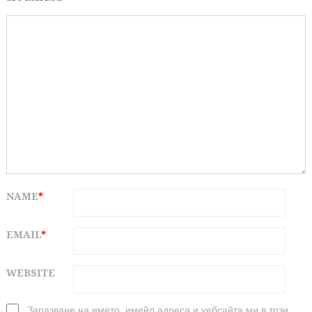
NAME
*
EMAIL
*
WEBSITE
Запазване на името, имейл адреса и уебсайта ми в този