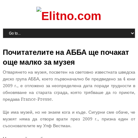
Почитателите на АББА ще почакат
още малко за музея
Отварянето на музея, посветен на световно известната шведска
диско група АББА, което първоначално бе предвидено за 4 юни
2009 г., е отложено за неопределена дата поради трудности в
обновяване на старата сграда, която трябваше да го приюти,
предава France-Presse.
Ще има музей, но не знаем кога и къде. Сигурни сме обаче, че
музеят няма да отвори врати през 2009 г., призна един от
съоснователите му Улф Вестман.