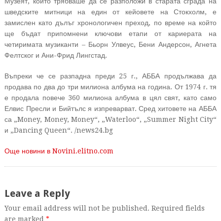
Музеят, който трябваше да се разположи в старата сграда на
шведските митници на един от кейовете на Стокхолм, е
замислен като дълъг хронологичен преход, по време на който
ще бъдат припомнени ключови етапи от кариерата на
четиримата музиканти – Бьорн Улвеус, Бени Андерсон, Агнета
Фелтског и Ани-Фрид Лингстад.
Въпреки че се разпадна преди 25 г., АББА продължава да
продава по два до три милиона албума на година. От 1974 г. тя
е продала повече 360 милиона албума в цял свят, като само
Елвис Пресли и Бийтълс я изпреварват. Сред хитовете на АББА
са „Money, Money, Money“, „Waterloo“, „Summer Night City“
и „Dancing Queen“. /news24.bg
Още новини в Novini.elitno.com
Leave a Reply
Your email address will not be published. Required fields
are marked
*