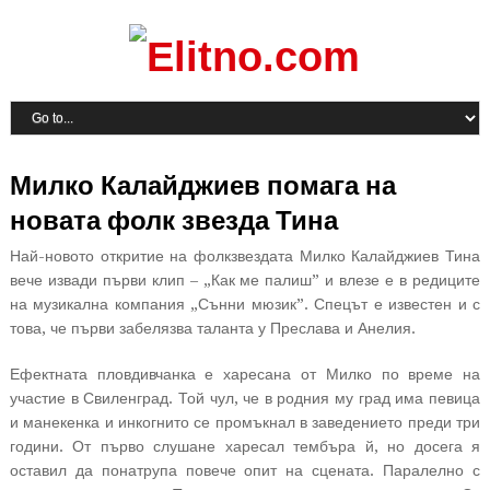
Милко Калайджиев помага на
новата фолк звезда Тина
Най-новото откритие на фолкзвездата Милко Калайджиев Тина
вече извади първи клип – „Как ме палиш” и влезе е в редиците
на музикална компания „Сънни мюзик”. Спецът е известен и с
това, че първи забелязва таланта у Преслава и Анелия.
Ефектната пловдивчанка е харесана от Милко по време на
участие в Свиленград. Той чул, че в родния му град има певица
и манекенка и инкогнито се промъкнал в заведението преди три
години. От първо слушане харесал тембъра й, но досега я
оставил да понатрупа повече опит на сцената. Паралелно с