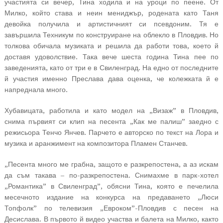
участията си вечер, Тина ходила и на уроци по пеене. От
Милко, който става и неин мениджър, родената като Таня
девойка получила и артистичният си псевдоним. Тя е
завършила Техникум по конструиране на облекло в Пловдив. Но
толкова обичала музиката и решила да работи това, което й
доставя удоволствие. Така вече шеста година Тина пее по
заведенията, като от три е в Свиленград. На едно от последните
й участия именно Преслава дава оценка, че колежката й е
напреднала много.
Хубавицата, работила и като модел на „Визаж” в Пловдив,
снима първият си клип на песента „Как ме палиш” заедно с
режисьора Тенчо Янчев. Парчето е авторско по текст на Лора и
музика и аранжимент на композитора Пламен Станчев.
„Песента много ме грабна, защото е разкрепостена, а аз искам
да съм такава – по-разкрепостена. Снимахме в парк-хотел
„Романтика” в Свиленград”, обясни Тина, която е печелила
месечното издание на конкурса на предаването „Люси
Топфолк” по телевизия „Евроком”-Пловдив с песен на
Десислава. В първото й видео участва и балета на Милко, както