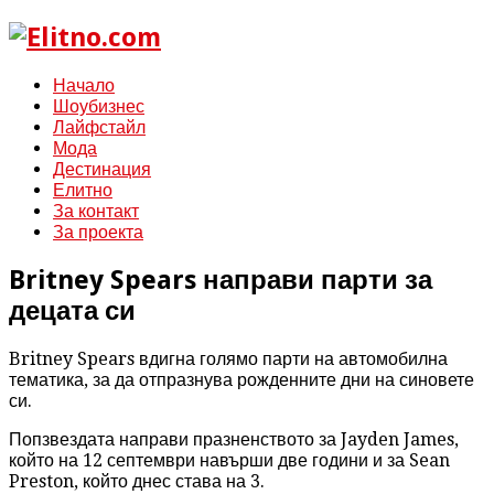
Начало
Шоубизнес
Лайфстайл
Мода
Дестинация
Елитно
За контакт
За проекта
Britney Spears направи парти за
децата си
Britney Spears вдигна голямо парти на автомобилна
тематика, за да отпразнува рожденните дни на синовете
си.
Попзвездата направи празненството за Jayden James,
който на 12 септември навърши две години и за Sean
Preston, който днес става на 3.