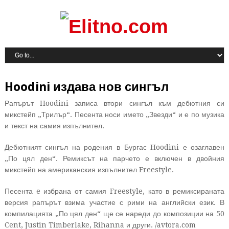
Hoodini издава нов сингъл
Рапърът Hoodini записа втори сингъл към дебютния си
микстейп „Трилър“. Песента носи името „Звезди“ и е по музика
и текст на самия изпълнител.
Дебютният сингъл на родения в Бургас Hoodini е озаглавен
„По цял ден“. Ремиксът на парчето е включен в двойния
микстейп на американския изпълнител Freestyle.
Песента e избрана от самия Freestyle, като в ремиксираната
версия рапърът взима участие с рими на английски език.
В
компилацията „По цял ден“ ще се нареди до композиции на 50
Cent, Justin Timberlake, Rihanna и други. /avtora.com