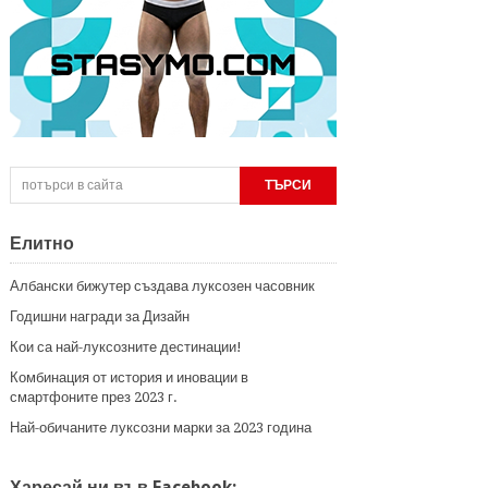
Елитно
Албански бижутер създава луксозен часовник
Годишни награди за Дизайн
Кои са най-луксозните дестинации!
Комбинация от история и иновации в
смартфоните през 2023 г.
Най-обичаните луксозни марки за 2023 година
Харесай ни във Facebook: