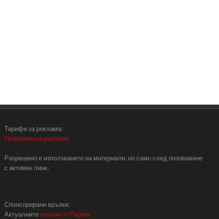
Тарифи за реклама:
Политическа реклама
Разрешено е използването на материали, но само след позоваване
с активен линк.
Спонсорирани връзки:
Актуалните
новини от Перник