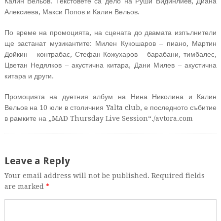
Калин Вельов. Текстовете са дело на Руши Видинлиев, Диана
Алексиева, Макси Попов и Калин Вельов.
По време на промоцията, на сцената до двамата изпълнители
ще застанат музикантите: Милен Кукошаров – пиано, Мартин
Дойкин – контрабас, Стефан Кожухаров – барабани, тимбалес,
Цветан Недялков – акустична китара, Дани Милев – акустична
китара и други.
Промоцията на дуетния албум на Нина Николина и Калин
Вельов на 10 юли в столичния Yalta club, е последното събитие
в рамките на „MAD Thursday Live Session“./avtora.com
Leave a Reply
Your email address will not be published. Required fields
are marked
*