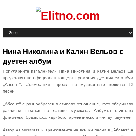
Нина Николина и Калин Вельов с
дуетен албум
Популярните изпълнители Нина Николина и Калин Вельов ще
представят на официален концерт-промоция дуетния си албум
„Абсент“. Съвместният проект на музикантите включва 12
песни.
„Абсент“ е разнообразен в стилово отношение, като обединява
различни нюанси на латино музиката. Албумът съчетава
фламенко, бразилско, карибско, аржентинско и чил аут звучене.
Автор на музиката и аранжимента на всички песни в „Абсент“ е