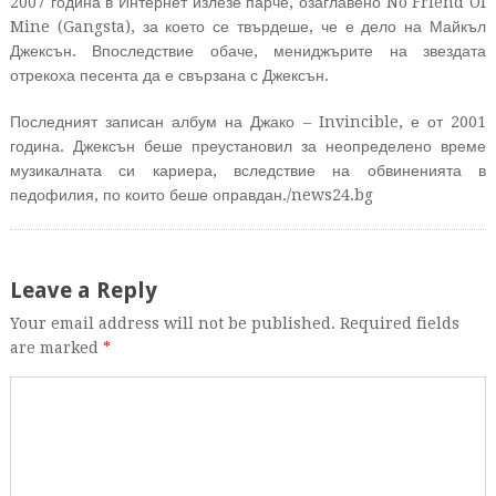
2007 година в Интернет излезе парче, озаглавено No Friend Of
Mine (Gangsta), за което се твърдеше, че е дело на Майкъл
Джексън. Впоследствие обаче, мениджърите на звездата
отрекоха песента да е свързана с Джексън.
Последният записан албум на Джако – Invincible, е от 2001
година. Джексън беше преустановил за неопределено време
музикалната си кариера, вследствие на обвиненията в
педофилия, по които беше оправдан./news24.bg
Leave a Reply
Your email address will not be published. Required fields
are marked
*