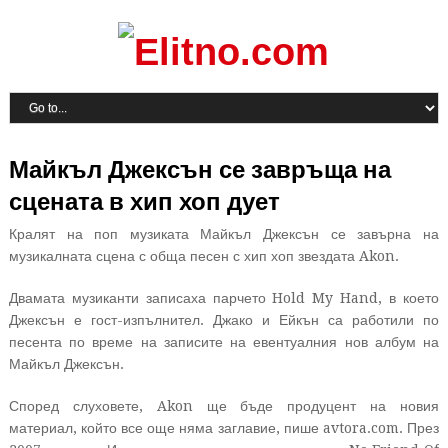
Майкъл Джексън се завръща на
сцената в хип хоп дует
Кралят на поп музиката Майкъл Джексън се завърна на
музикалната сцена с обща песен с хип хоп звездата Akon.
Двамата музиканти записаха парчето Hold My Hand, в което
Джексън е гост-изпълнител. Джако и Ейкън са работили по
песента по време на записите на евентуалния нов албум на
Майкъл Джексън.
Според слуховете, Akon ще бъде продуцент на новия
материал, който все още няма заглавие, пише avtora.com. През