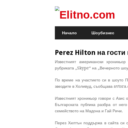
Начало
Шоубизнес
Perez Hilton на гости
Известният американски хроникьор
рубриката „Skype“ на „Вечерното шоу
По време на участието си в шоуто П
звездите в Холивуд, съобщава avtora
Известният хроникьор говори с Азис 
Българската публика разбра от нег
семейството на Мадона и Гай Ричи.
Перез Хилтън поддържа в сайта си о