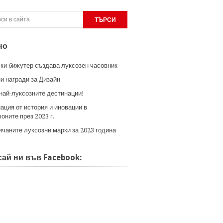
но
ки бижутер създава луксозен часовник
и награди за Дизайн
 най-луксозните дестинации!
ация от история и иновации в
оните през 2023 г.
ичаните луксозни марки за 2023 година
ай ни във Facebook: