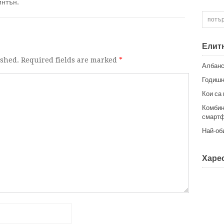
интън.
Елит
ished. Required fields are marked
*
Албанс
Годишн
Кои са
Комбин
смартф
Най-об
Харес