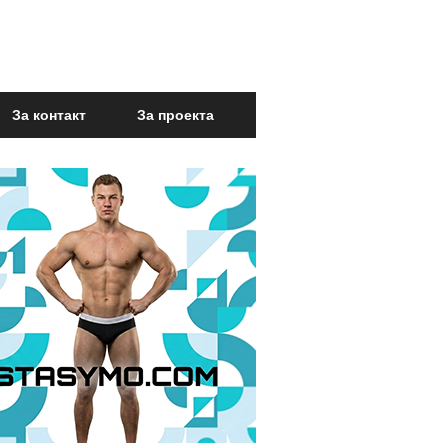
За контакт
За проекта