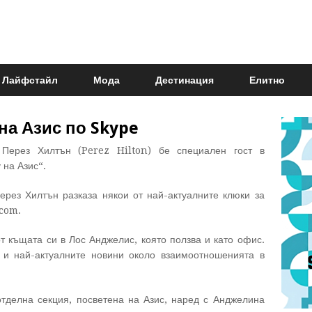
Лайфстайл
Мода
Дестинация
Елитно
 на Азис по Skype
 Перез Хилтън (Perez Hilton) бе специален гост в
 на Азис“.
ерез Хилтън разказа някои от най-актуалните клюки за
.com.
от къщата си в Лос Анджелис, която ползва и като офис.
о и най-актуалните новини около взаимоотношенията в
тделна секция, посветена на Азис, наред с Анджелина