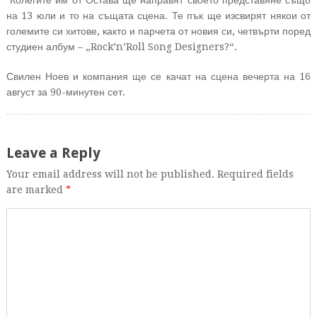
Колегите им от Остава ще направят своето представяне също
на 13 юли и то на същата сцена. Те пък ще изсвирят някои от
големите си хитове, както и парчета от новия си, четвърти поред
студиен албум – „Rock’n’Roll Song Designers?“.
Свилен Ноев и компания ще се качат на сцена вечерта на 16
август за 90-минутен сет.
Leave a Reply
Your email address will not be published. Required fields
are marked
*