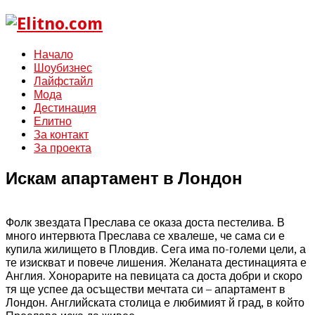
Начало
Шоубизнес
Лайфстайл
Мода
Дестинация
Елитно
За контакт
За проекта
Искам апартамент в Лондон
Фолк звездата Преслава се оказа доста пестелива. В
много интервюта Преслава се хвалеше, че сама си е
купила жилището в Пловдив. Сега има по-големи цели, а
те изискват и повече лишения.
Желаната дестинацията е
Англия. Хонорарите на певицата са доста добри и скоро
тя ще успее да осъществи мечтата си – апартамент в
Лондон. Английската столица е любимият й град, в който